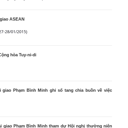
i giao ASEAN
 27-28/01/2015)
ộng hòa Tuy-ni-di
 giao Phạm Bình Minh ghi sổ tang chia buồn về việc
i giao Phạm Bình Minh tham dự Hội nghị thường niên