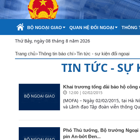
Skip to Main Content
BỘ NGOẠI GIAO
QUAN HỆ ĐỐI NGOẠI
THÔNG T
Thứ Bảy, ngày 08 tháng 8 năm 2026
>
>
Trang chủ
Thông tin báo chí
Tin tức - sự kiện đối ngoại
TIN TỨC - SỰ
Khai trương tổng đài bảo hộ công
12:00 | 02/02/2015
(MOFA) – Ngày 02/02/2015, tại Hà 
và Lãnh đạo Tập đoàn viễn thông Quâ
Phó Thủ tướng, Bộ trưởng Ngoại g
pin An-bớt Đen...