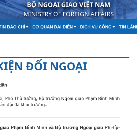
BỘ NGOẠI GIAO VIỆT NAM
MINISTRY OF FOREIGN AFFAIRS
IN BÁO CHÍ
CƠ QUAN ĐẠI DIỆN
DỊCH VỤ CÔNG
TIN LÃN
 KIỆN ĐỐI NGOẠI
 dân
Nội, Phó Thủ tướng, Bộ trưởng Ngoại giao Phạm Bình Minh
n đội đã khai trương...
iao Phạm Bình Minh và Bộ trưởng Ngoại giao Phi-líp-