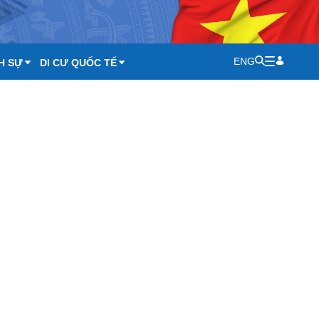
ENG
H SỰ
DI CƯ QUỐC TẾ