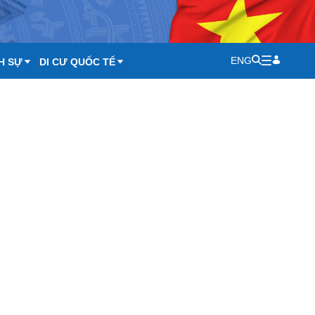
ENG
H SỰ
DI CƯ QUỐC TẾ