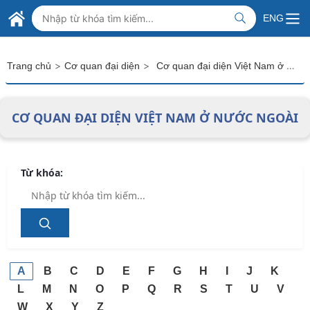
Skip to Main Content
BỘ NGOẠI GIAO VIỆT NAM
ENG
MINISTRY OF FOREIGN AFFAIRS
>
>
Cơ quan đại diện Việt Nam ở nước ngoài
Trang chủ
Cơ quan đại diện
CƠ QUAN ĐẠI DIỆN VIỆT NAM Ở NƯỚC NGOÀI
Từ khóa:
A
B
C
D
E
F
G
H
I
J
K
L
M
N
O
P
Q
R
S
T
U
V
W
X
Y
Z