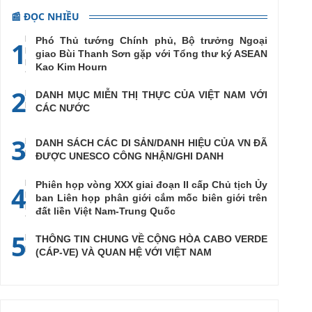
📰 ĐỌC NHIỀU
Phó Thủ tướng Chính phủ, Bộ trưởng Ngoại
1
giao Bùi Thanh Sơn gặp với Tổng thư ký ASEAN
Kao Kim Hourn
2
DANH MỤC MIỄN THỊ THỰC CỦA VIỆT NAM VỚI
CÁC NƯỚC
3
DANH SÁCH CÁC DI SẢN/DANH HIỆU CỦA VN ĐÃ
ĐƯỢC UNESCO CÔNG NHẬN/GHI DANH
Phiên họp vòng XXX giai đoạn II cấp Chủ tịch Ủy
4
ban Liên họp phân giới cắm mốc biên giới trên
đất liền Việt Nam-Trung Quốc
5
THÔNG TIN CHUNG VỀ CỘNG HÒA CABO VERDE
(CÁP-VE) VÀ QUAN HỆ VỚI VIỆT NAM