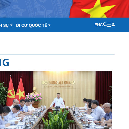
ENG
H SỰ
DI CƯ QUỐC TẾ
NG