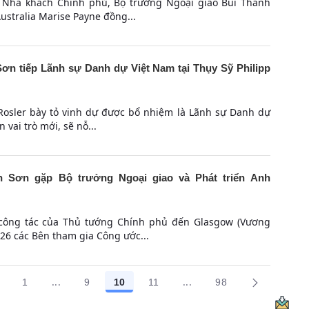
i Nhà khách Chính phủ, Bộ trưởng Ngoại giao Bùi Thanh
ustralia Marise Payne đồng...
ơn tiếp Lãnh sự Danh dự Việt Nam tại Thụy Sỹ Philipp
 Rosler bày tỏ vinh dự được bổ nhiệm là Lãnh sự Danh dự
 vai trò mới, sẽ nỗ...
h Sơn gặp Bộ trưởng Ngoại giao và Phát triển Anh
công tác của Thủ tướng Chính phủ đến Glasgow (Vương
26 các Bên tham gia Công ước...
...
...
1
9
10
11
98
Trang trung gian Use TAB to navigate.
Trang trung gian Use TAB
Các trang trên cổng
Các trang trên cổng
Các trang trên cổng
Các trang trên cổng
Các trang trên cổ