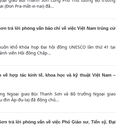
goại giao Bùi Thanh Sơn cùng Phó Thủ tướng Bộ trưởng
 (Đon Pra-mắt-vi-nai) đã...
n trả lời phỏng vấn báo chí về việc Việt Nam trúng cử
khuôn khổ Khóa họp Đại hội đồng UNESCO lần thứ 41 tại
hành viên Hội đồng Chấp...
về hợp tác kinh tế, khoa học và kỹ thuật Việt Nam –
ởng Ngoại giao Bùi Thanh Sơn và Bộ trưởng Ngoại giao
u-đin Áp-đu-la) đã đồng chủ...
n trả lời phỏng vấn về việc Phó Giáo sư, Tiến sỹ, Đại