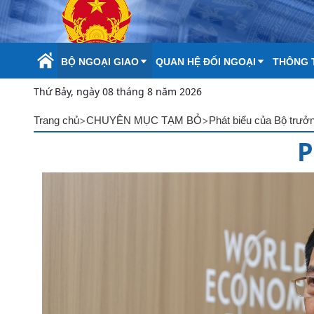
Skip to Main Content
BỘ NGOẠI GIAO
QUAN HỆ ĐỐI NGOẠI
THÔNG T
Thứ Bảy, ngày 08 tháng 8 năm 2026
>
>
Trang chủ
CHUYÊN MỤC TẠM BỎ
Phát biểu của Bộ trưở
P