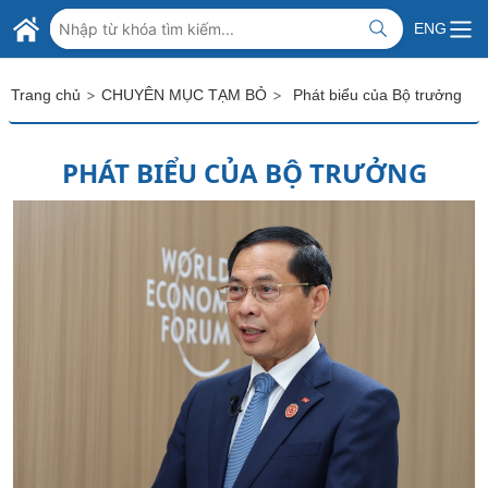
Skip to Main Content
BỘ NGOẠI GIAO VIỆT NAM
ENG
MINISTRY OF FOREIGN AFFAIRS
>
>
Trang chủ
CHUYÊN MỤC TẠM BỎ
Phát biểu của Bộ trưởng
PHÁT BIỂU CỦA BỘ TRƯỞNG