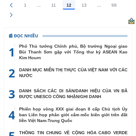
...
...
1
11
12
13
98
Trang trung gian Use TAB to navigate.
Trang trung gian
Các trang trên cổng
Các trang trên cổng
Các trang trên cổng
Các trang trên cổng
Các trang 
📰 ĐỌC NHIỀU
Phó Thủ tướng Chính phủ, Bộ trưởng Ngoại giao
1
Bùi Thanh Sơn gặp với Tổng thư ký ASEAN Kao
Kim Hourn
2
DANH MỤC MIỄN THỊ THỰC CỦA VIỆT NAM VỚI CÁC
NƯỚC
3
DANH SÁCH CÁC DI SẢN/DANH HIỆU CỦA VN ĐÃ
ĐƯỢC UNESCO CÔNG NHẬN/GHI DANH
Phiên họp vòng XXX giai đoạn II cấp Chủ tịch Ủy
4
ban Liên họp phân giới cắm mốc biên giới trên đất
liền Việt Nam-Trung Quốc
5
THÔNG TIN CHUNG VỀ CỘNG HÒA CABO VERDE