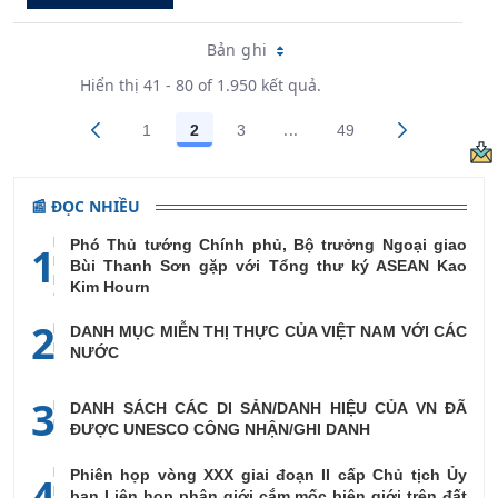
Bản ghi
Hiển thị 41 - 80 of 1.950 kết quả.
...
1
2
3
49
Trang trung gian Use TAB 
Các trang trên cổng
Các trang trên cổng
Các trang trên cổng
Các trang trên cổn
📰 ĐỌC NHIỀU
Phó Thủ tướng Chính phủ, Bộ trưởng Ngoại giao
1
Bùi Thanh Sơn gặp với Tổng thư ký ASEAN Kao
Kim Hourn
2
DANH MỤC MIỄN THỊ THỰC CỦA VIỆT NAM VỚI CÁC
NƯỚC
3
DANH SÁCH CÁC DI SẢN/DANH HIỆU CỦA VN ĐÃ
ĐƯỢC UNESCO CÔNG NHẬN/GHI DANH
Phiên họp vòng XXX giai đoạn II cấp Chủ tịch Ủy
4
ban Liên họp phân giới cắm mốc biên giới trên đất