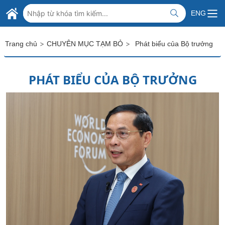
Skip to Main Content
BỘ NGOẠI GIAO VIỆT NAM
ENG
MINISTRY OF FOREIGN AFFAIRS
>
>
Trang chủ
CHUYÊN MỤC TẠM BỎ
Phát biểu của Bộ trưởng
PHÁT BIỂU CỦA BỘ TRƯỞNG