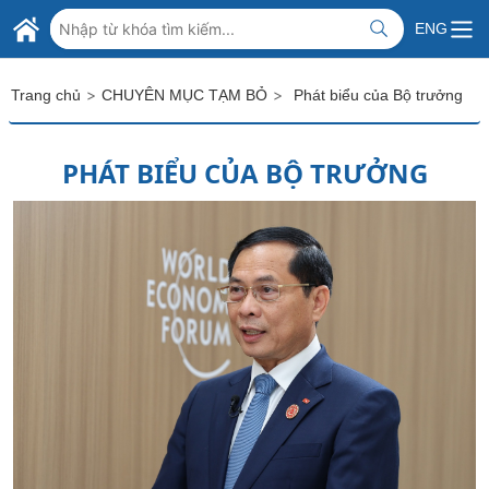
Skip to Main Content
BỘ NGOẠI GIAO VIỆT NAM
ENG
MINISTRY OF FOREIGN AFFAIRS
>
>
Trang chủ
CHUYÊN MỤC TẠM BỎ
Phát biểu của Bộ trưởng
PHÁT BIỂU CỦA BỘ TRƯỞNG