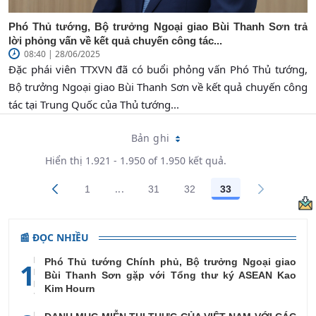
Phó Thủ tướng, Bộ trưởng Ngoại giao Bùi Thanh Sơn trả
lời phỏng vấn về kết quả chuyến công tác...
08:40 | 28/06/2025
Đặc phái viên TTXVN đã có buổi phỏng vấn Phó Thủ tướng,
Bộ trưởng Ngoại giao Bùi Thanh Sơn về kết quả chuyến công
tác tại Trung Quốc của Thủ tướng...
Bản ghi
Hiển thị 1.921 - 1.950 of 1.950 kết quả.
...
1
31
32
33
Trang trung gian Use TAB to navigate.
Các trang trên cổng
Các trang trên cổng
Các trang trên cổng
Các trang trên cổ
📰 ĐỌC NHIỀU
Phó Thủ tướng Chính phủ, Bộ trưởng Ngoại giao
1
Bùi Thanh Sơn gặp với Tổng thư ký ASEAN Kao
Kim Hourn