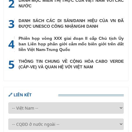
2
DANH MỤC MIỄN THỊ THỰC CỦA VIỆT NAM VỚI CÁC
NƯỚC
3
DANH SÁCH CÁC DI SẢN/DANH HIỆU CỦA VN ĐÃ
ĐƯỢC UNESCO CÔNG NHẬN/GHI DANH
Phiên họp vòng XXX giai đoạn II cấp Chủ tịch Ủy
4
ban Liên họp phân giới cắm mốc biên giới trên đất
liền Việt Nam-Trung Quốc
5
THÔNG TIN CHUNG VỀ CỘNG HÒA CABO VERDE
(CÁP-VE) VÀ QUAN HỆ VỚI VIỆT NAM
🔗 LIÊN KẾT