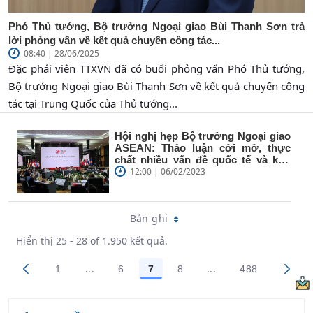
Phó Thủ tướng, Bộ trưởng Ngoại giao Bùi Thanh Sơn trả
lời phỏng vấn về kết quả chuyến công tác...
08:40 | 28/06/2025
Đặc phái viên TTXVN đã có buổi phỏng vấn Phó Thủ tướng,
Bộ trưởng Ngoại giao Bùi Thanh Sơn về kết quả chuyến công
tác tại Trung Quốc của Thủ tướng...
Hội nghị hẹp Bộ trưởng Ngoại giao
ASEAN: Thảo luận cởi mở, thực
chất nhiều vấn đề quốc tế và khu
vực
12:00 | 06/02/2023
Bản ghi
Hiển thị 25 - 28 of 1.950 kết quả.
...
...
1
6
7
8
488
Trang trung gian Use TAB to navigate.
Trang trung gian Us
Các trang trên cổng
Các trang trên cổng
Các trang trên cổng
Các trang trên cổng
Các trang tr