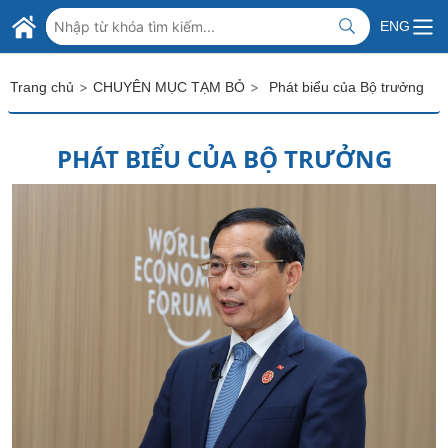
Skip to Main Content
BỘ NGOẠI GIAO VIỆT NAM
ENG
MINISTRY OF FOREIGN AFFAIRS
>
>
Trang chủ
CHUYÊN MỤC TẠM BỎ
Phát biểu của Bộ trưởng
PHÁT BIỂU CỦA BỘ TRƯỞNG