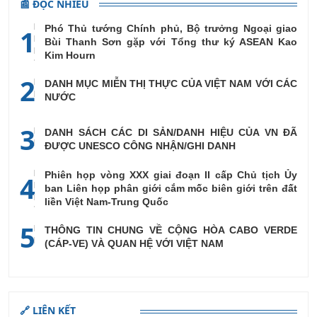
📰 ĐỌC NHIỀU
Phó Thủ tướng Chính phủ, Bộ trưởng Ngoại giao
1
Bùi Thanh Sơn gặp với Tổng thư ký ASEAN Kao
Kim Hourn
2
DANH MỤC MIỄN THỊ THỰC CỦA VIỆT NAM VỚI CÁC
NƯỚC
3
DANH SÁCH CÁC DI SẢN/DANH HIỆU CỦA VN ĐÃ
ĐƯỢC UNESCO CÔNG NHẬN/GHI DANH
Phiên họp vòng XXX giai đoạn II cấp Chủ tịch Ủy
4
ban Liên họp phân giới cắm mốc biên giới trên đất
liền Việt Nam-Trung Quốc
5
THÔNG TIN CHUNG VỀ CỘNG HÒA CABO VERDE
(CÁP-VE) VÀ QUAN HỆ VỚI VIỆT NAM
🔗 LIÊN KẾT