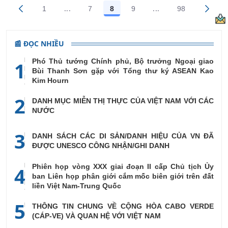
...
...
1
7
8
9
98
Trang trung gian Use TAB to navigate.
Trang trung gian Us
Các trang trên cổng
Các trang trên cổng
Các trang trên cổng
Các trang trên cổng
Các trang tr
📰 ĐỌC NHIỀU
Phó Thủ tướng Chính phủ, Bộ trưởng Ngoại giao
1
Bùi Thanh Sơn gặp với Tổng thư ký ASEAN Kao
Kim Hourn
2
DANH MỤC MIỄN THỊ THỰC CỦA VIỆT NAM VỚI CÁC
NƯỚC
3
DANH SÁCH CÁC DI SẢN/DANH HIỆU CỦA VN ĐÃ
ĐƯỢC UNESCO CÔNG NHẬN/GHI DANH
Phiên họp vòng XXX giai đoạn II cấp Chủ tịch Ủy
4
ban Liên họp phân giới cắm mốc biên giới trên đất
liền Việt Nam-Trung Quốc
5
THÔNG TIN CHUNG VỀ CỘNG HÒA CABO VERDE
(CÁP-VE) VÀ QUAN HỆ VỚI VIỆT NAM