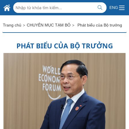
Skip to Main Content
BỘ NGOẠI GIAO VIỆT NAM
ENG
MINISTRY OF FOREIGN AFFAIRS
>
>
Trang chủ
CHUYÊN MỤC TẠM BỎ
Phát biểu của Bộ trưởng
PHÁT BIỂU CỦA BỘ TRƯỞNG