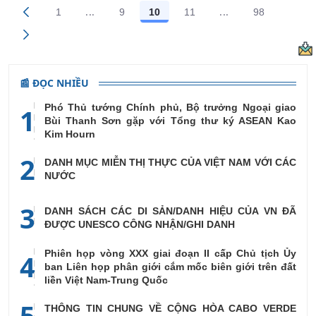
...
...
1
9
10
11
98
Trang trung gian Use TAB to navigate.
Trang trung gian 
Các trang trên cổng
Các trang trên cổng
Các trang trên cổng
Các trang trên cổng
Các trang t
📰 ĐỌC NHIỀU
Phó Thủ tướng Chính phủ, Bộ trưởng Ngoại giao
1
Bùi Thanh Sơn gặp với Tổng thư ký ASEAN Kao
Kim Hourn
2
DANH MỤC MIỄN THỊ THỰC CỦA VIỆT NAM VỚI CÁC
NƯỚC
3
DANH SÁCH CÁC DI SẢN/DANH HIỆU CỦA VN ĐÃ
ĐƯỢC UNESCO CÔNG NHẬN/GHI DANH
Phiên họp vòng XXX giai đoạn II cấp Chủ tịch Ủy
4
ban Liên họp phân giới cắm mốc biên giới trên đất
liền Việt Nam-Trung Quốc
5
THÔNG TIN CHUNG VỀ CỘNG HÒA CABO VERDE