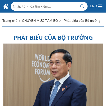
Skip to Main Content
BỘ NGOẠI GIAO VIỆT NAM
ENG
MINISTRY OF FOREIGN AFFAIRS
>
>
Trang chủ
CHUYÊN MỤC TẠM BỎ
Phát biểu của Bộ trưởng
PHÁT BIỂU CỦA BỘ TRƯỞNG