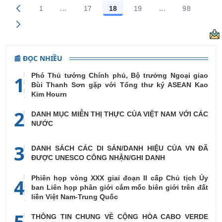
...
...
1
17
18
19
98
Trang trung gian Use TAB to navigate.
Trang trung gian
Các trang trên cổng
Các trang trên cổng
Các trang trên cổng
Các trang trên cổng
Các trang
📰 ĐỌC NHIỀU
Phó Thủ tướng Chính phủ, Bộ trưởng Ngoại giao
1
Bùi Thanh Sơn gặp với Tổng thư ký ASEAN Kao
Kim Hourn
2
DANH MỤC MIỄN THỊ THỰC CỦA VIỆT NAM VỚI CÁC
NƯỚC
3
DANH SÁCH CÁC DI SẢN/DANH HIỆU CỦA VN ĐÃ
ĐƯỢC UNESCO CÔNG NHẬN/GHI DANH
Phiên họp vòng XXX giai đoạn II cấp Chủ tịch Ủy
4
ban Liên họp phân giới cắm mốc biên giới trên đất
liền Việt Nam-Trung Quốc
5
THÔNG TIN CHUNG VỀ CỘNG HÒA CABO VERDE