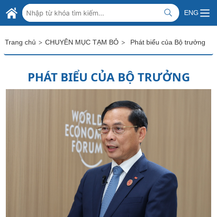
Skip to Main Content
BỘ NGOẠI GIAO VIỆT NAM
ENG
MINISTRY OF FOREIGN AFFAIRS
>
>
Trang chủ
CHUYÊN MỤC TẠM BỎ
Phát biểu của Bộ trưởng
PHÁT BIỂU CỦA BỘ TRƯỞNG