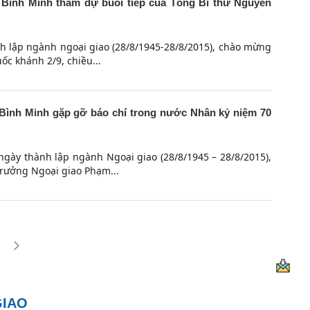
Bình Minh tham dự buổi tiếp của Tổng Bí thư Nguyễn
h lập ngành ngoại giao (28/8/1945-28/8/2015), chào mừng
c khánh 2/9, chiều...
ình Minh gặp gỡ báo chí trong nước Nhân kỷ niệm 70
gày thành lập ngành Ngoại giao (28/8/1945 – 28/8/2015),
trưởng Ngoại giao Phạm...
g gian Use TAB to navigate.
ng
 trang trên cổng
GIAO