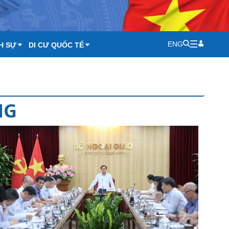
ENG
H SỰ
DI CƯ QUỐC TẾ
NG