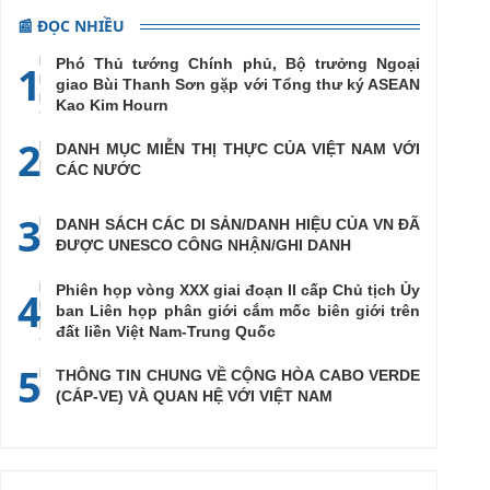
📰 ĐỌC NHIỀU
Phó Thủ tướng Chính phủ, Bộ trưởng Ngoại
1
giao Bùi Thanh Sơn gặp với Tổng thư ký ASEAN
Kao Kim Hourn
2
DANH MỤC MIỄN THỊ THỰC CỦA VIỆT NAM VỚI
CÁC NƯỚC
3
DANH SÁCH CÁC DI SẢN/DANH HIỆU CỦA VN ĐÃ
ĐƯỢC UNESCO CÔNG NHẬN/GHI DANH
Phiên họp vòng XXX giai đoạn II cấp Chủ tịch Ủy
4
ban Liên họp phân giới cắm mốc biên giới trên
đất liền Việt Nam-Trung Quốc
5
THÔNG TIN CHUNG VỀ CỘNG HÒA CABO VERDE
(CÁP-VE) VÀ QUAN HỆ VỚI VIỆT NAM