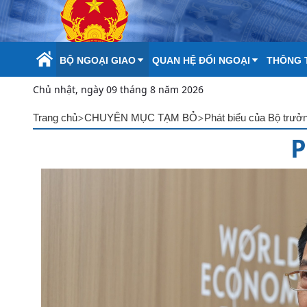
Skip to Main Content
BỘ NGOẠI GIAO
QUAN HỆ ĐỐI NGOẠI
THÔNG T
Chủ nhật, ngày 09 tháng 8 năm 2026
>
>
Trang chủ
CHUYÊN MỤC TẠM BỎ
Phát biểu của Bộ trưở
P