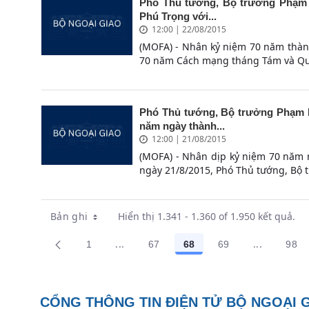
Phó Thủ tướng, Bộ trưởng Phạm 
Phú Trọng với...
12:00 | 22/08/2015
(MOFA) - Nhân kỷ niệm 70 năm thàn
70 năm Cách mạng tháng Tám và Quố
Phó Thủ tướng, Bộ trưởng Phạm B
năm ngày thành...
12:00 | 21/08/2015
(MOFA) - Nhân dịp kỷ niệm 70 năm n
ngày 21/8/2015, Phó Thủ tướng, Bộ 
Bản ghi
Hiển thị 1.341 - 1.360 of 1.950 kết quả.
...
...
1
67
68
69
98
Trang trung gian Use TAB to navigate.
Trang trun
Các trang trên cổng
Các trang trên cổng
Các trang trên cổng
Các trang trên cổ
Các
CỔNG THÔNG TIN ĐIỆN TỬ BỘ NGOẠI 