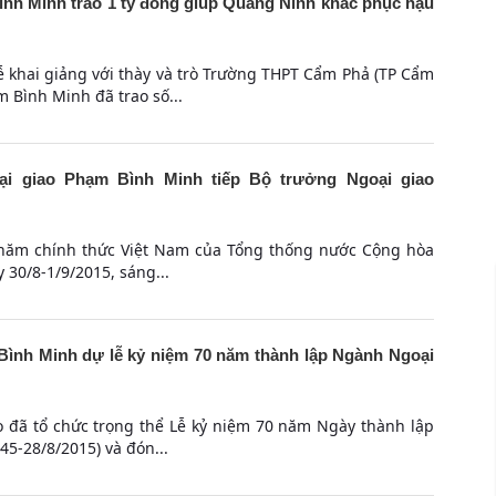
h Minh trao 1 tỷ đồng giúp Quảng Ninh khắc phục hậu
ễ khai giảng với thày và trò Trường THPT Cẩm Phả (TP Cẩm
 Bình Minh đã trao số...
i giao Phạm Bình Minh tiếp Bộ trưởng Ngoại giao
thăm chính thức Việt Nam của Tổng thống nước Cộng hòa
y 30/8-1/9/2015, sáng...
ình Minh dự lễ kỷ niệm 70 năm thành lập Ngành Ngoại
ao đã tổ chức trọng thể Lễ kỷ niệm 70 năm Ngày thành lập
5-28/8/2015) và đón...