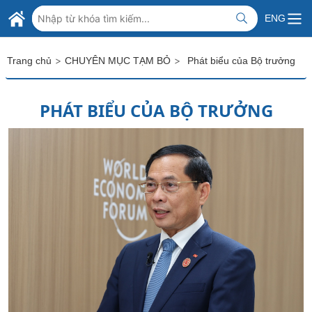
Skip to Main Content
BỘ NGOẠI GIAO VIỆT NAM
ENG
MINISTRY OF FOREIGN AFFAIRS
>
>
Trang chủ
CHUYÊN MỤC TẠM BỎ
Phát biểu của Bộ trưởng
PHÁT BIỂU CỦA BỘ TRƯỞNG