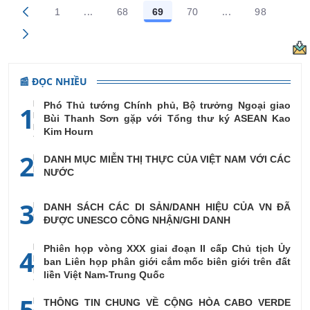
...
...
1
68
69
70
98
Trang trung gian Use TAB to navigate.
Trang trung gian
Các trang trên cổng
Các trang trên cổng
Các trang trên cổng
Các trang trên cổng
Các trang
📰 ĐỌC NHIỀU
Phó Thủ tướng Chính phủ, Bộ trưởng Ngoại giao
1
Bùi Thanh Sơn gặp với Tổng thư ký ASEAN Kao
Kim Hourn
2
DANH MỤC MIỄN THỊ THỰC CỦA VIỆT NAM VỚI CÁC
NƯỚC
3
DANH SÁCH CÁC DI SẢN/DANH HIỆU CỦA VN ĐÃ
ĐƯỢC UNESCO CÔNG NHẬN/GHI DANH
Phiên họp vòng XXX giai đoạn II cấp Chủ tịch Ủy
4
ban Liên họp phân giới cắm mốc biên giới trên đất
liền Việt Nam-Trung Quốc
5
THÔNG TIN CHUNG VỀ CỘNG HÒA CABO VERDE