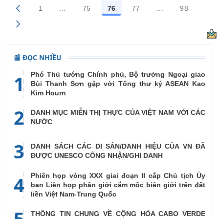
...
...
1
75
76
77
98
Trang trung gian Use TAB to navigate.
Trang trung gian
Các trang trên cổng
Các trang trên cổng
Các trang trên cổng
Các trang trên cổng
Các trang
📰 ĐỌC NHIỀU
Phó Thủ tướng Chính phủ, Bộ trưởng Ngoại giao
1
Bùi Thanh Sơn gặp với Tổng thư ký ASEAN Kao
Kim Hourn
2
DANH MỤC MIỄN THỊ THỰC CỦA VIỆT NAM VỚI CÁC
NƯỚC
3
DANH SÁCH CÁC DI SẢN/DANH HIỆU CỦA VN ĐÃ
ĐƯỢC UNESCO CÔNG NHẬN/GHI DANH
Phiên họp vòng XXX giai đoạn II cấp Chủ tịch Ủy
4
ban Liên họp phân giới cắm mốc biên giới trên đất
liền Việt Nam-Trung Quốc
5
THÔNG TIN CHUNG VỀ CỘNG HÒA CABO VERDE