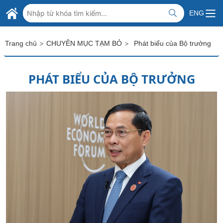
Skip to Main Content
BỘ NGOẠI GIAO VIỆT NAM
ENG
MINISTRY OF FOREIGN AFFAIRS
>
>
Trang chủ
CHUYÊN MỤC TẠM BỎ
Phát biểu của Bộ trưởng
PHÁT BIỂU CỦA BỘ TRƯỞNG