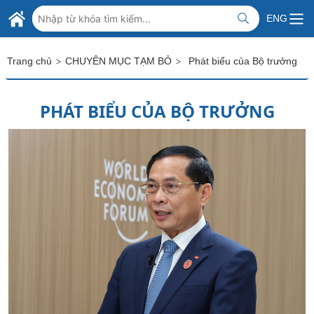
Skip to Main Content
BỘ NGOẠI GIAO VIỆT NAM
ENG
MINISTRY OF FOREIGN AFFAIRS
>
>
Trang chủ
CHUYÊN MỤC TẠM BỎ
Phát biểu của Bộ trưởng
PHÁT BIỂU CỦA BỘ TRƯỞNG