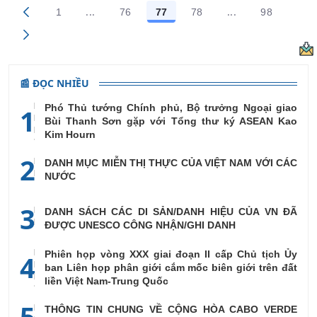
...
...
1
76
77
78
98
Trang trung gian Use TAB to navigate.
Trang trung gian
Các trang trên cổng
Các trang trên cổng
Các trang trên cổng
Các trang trên cổng
Các trang
📰 ĐỌC NHIỀU
Phó Thủ tướng Chính phủ, Bộ trưởng Ngoại giao
1
Bùi Thanh Sơn gặp với Tổng thư ký ASEAN Kao
Kim Hourn
2
DANH MỤC MIỄN THỊ THỰC CỦA VIỆT NAM VỚI CÁC
NƯỚC
3
DANH SÁCH CÁC DI SẢN/DANH HIỆU CỦA VN ĐÃ
ĐƯỢC UNESCO CÔNG NHẬN/GHI DANH
Phiên họp vòng XXX giai đoạn II cấp Chủ tịch Ủy
4
ban Liên họp phân giới cắm mốc biên giới trên đất
liền Việt Nam-Trung Quốc
5
THÔNG TIN CHUNG VỀ CỘNG HÒA CABO VERDE