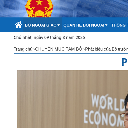
Skip to Main Content
BỘ NGOẠI GIAO
QUAN HỆ ĐỐI NGOẠI
THÔNG T
Chủ nhật, ngày 09 tháng 8 năm 2026
>
>
Trang chủ
CHUYÊN MỤC TẠM BỎ
Phát biểu của Bộ trưở
P