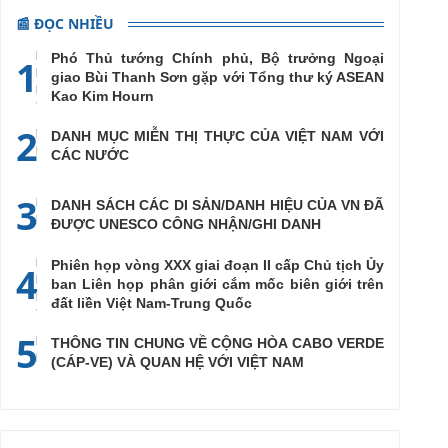
📰 ĐỌC NHIỀU
Phó Thủ tướng Chính phủ, Bộ trưởng Ngoại
1
giao Bùi Thanh Sơn gặp với Tổng thư ký ASEAN
Kao Kim Hourn
2
DANH MỤC MIỄN THỊ THỰC CỦA VIỆT NAM VỚI
CÁC NƯỚC
3
DANH SÁCH CÁC DI SẢN/DANH HIỆU CỦA VN ĐÃ
ĐƯỢC UNESCO CÔNG NHẬN/GHI DANH
Phiên họp vòng XXX giai đoạn II cấp Chủ tịch Ủy
4
ban Liên họp phân giới cắm mốc biên giới trên
đất liền Việt Nam-Trung Quốc
5
THÔNG TIN CHUNG VỀ CỘNG HÒA CABO VERDE
(CÁP-VE) VÀ QUAN HỆ VỚI VIỆT NAM