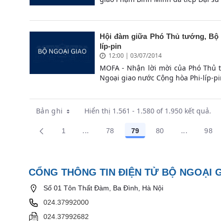
Hội đàm giữa Phó Thủ tướng, Bộ 
líp-pin
12:00 | 03/07/2014
MOFA - Nhận lời mời của Phó Thủ 
Ngoại giao nước Cộng hòa Phi-líp-pin
Bản ghi
Hiển thị 1.561 - 1.580 of 1.950 kết quả.
...
...
1
78
79
80
98
Trang trung gian Use TAB to navigate.
Trang trun
Các trang trên cổng
Các trang trên cổng
Các trang trên cổng
Các trang trên cổ
Các
CỔNG THÔNG TIN ĐIỆN TỬ BỘ NGOẠI 
Số 01 Tôn Thất Đàm, Ba Đình, Hà Nội
024.37992000
024.37992682