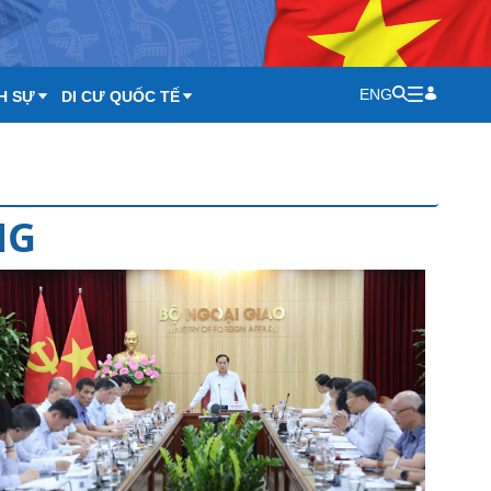
ENG
H SỰ
DI CƯ QUỐC TẾ
NG