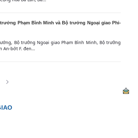
trưởng Phạm Bình Minh và Bộ trưởng Ngoại giao Phi-
tướng, Bộ trưởng Ngoại giao Phạm Bình Minh, Bộ trưởng
 An-bớt F. đen...
g gian Use TAB to navigate.
ng
 trang trên cổng
GIAO