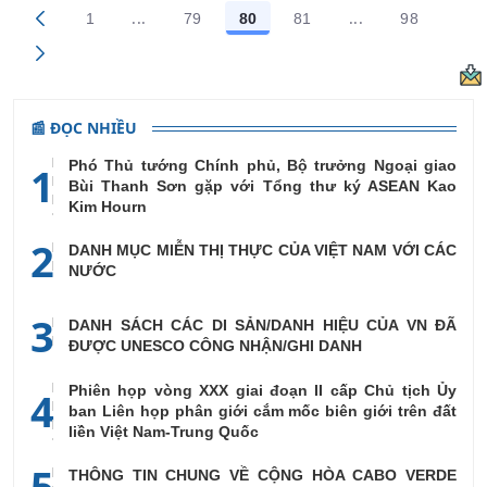
...
...
1
79
80
81
98
Trang trung gian Use TAB to navigate.
Trang trung gian
Các trang trên cổng
Các trang trên cổng
Các trang trên cổng
Các trang trên cổng
Các trang
📰 ĐỌC NHIỀU
Phó Thủ tướng Chính phủ, Bộ trưởng Ngoại giao
1
Bùi Thanh Sơn gặp với Tổng thư ký ASEAN Kao
Kim Hourn
2
DANH MỤC MIỄN THỊ THỰC CỦA VIỆT NAM VỚI CÁC
NƯỚC
3
DANH SÁCH CÁC DI SẢN/DANH HIỆU CỦA VN ĐÃ
ĐƯỢC UNESCO CÔNG NHẬN/GHI DANH
Phiên họp vòng XXX giai đoạn II cấp Chủ tịch Ủy
4
ban Liên họp phân giới cắm mốc biên giới trên đất
liền Việt Nam-Trung Quốc
5
THÔNG TIN CHUNG VỀ CỘNG HÒA CABO VERDE