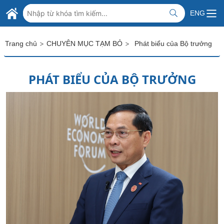
Skip to Main Content
BỘ NGOẠI GIAO VIỆT NAM
ENG
MINISTRY OF FOREIGN AFFAIRS
>
>
Trang chủ
CHUYÊN MỤC TẠM BỎ
Phát biểu của Bộ trưởng
PHÁT BIỂU CỦA BỘ TRƯỞNG