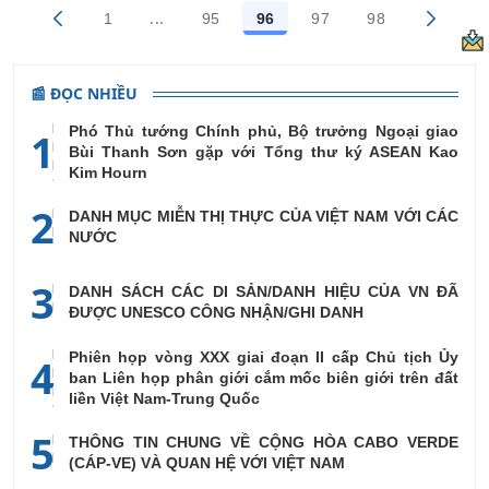
...
1
95
96
97
98
Trang trung gian Use TAB to navigate.
Các trang trên cổng
Các trang trên cổng
Các trang trên cổng
Các trang trên cổng
Các trang trên
📰 ĐỌC NHIỀU
Phó Thủ tướng Chính phủ, Bộ trưởng Ngoại giao
1
Bùi Thanh Sơn gặp với Tổng thư ký ASEAN Kao
Kim Hourn
2
DANH MỤC MIỄN THỊ THỰC CỦA VIỆT NAM VỚI CÁC
NƯỚC
3
DANH SÁCH CÁC DI SẢN/DANH HIỆU CỦA VN ĐÃ
ĐƯỢC UNESCO CÔNG NHẬN/GHI DANH
Phiên họp vòng XXX giai đoạn II cấp Chủ tịch Ủy
4
ban Liên họp phân giới cắm mốc biên giới trên đất
liền Việt Nam-Trung Quốc
5
THÔNG TIN CHUNG VỀ CỘNG HÒA CABO VERDE
(CÁP-VE) VÀ QUAN HỆ VỚI VIỆT NAM