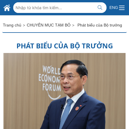
Skip to Main Content
BỘ NGOẠI GIAO VIỆT NAM
ENG
MINISTRY OF FOREIGN AFFAIRS
>
>
Trang chủ
CHUYÊN MỤC TẠM BỎ
Phát biểu của Bộ trưởng
PHÁT BIỂU CỦA BỘ TRƯỞNG