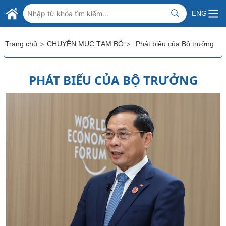
Skip to Main Content
BỘ NGOẠI GIAO VIỆT NAM
ENG
MINISTRY OF FOREIGN AFFAIRS
>
>
Trang chủ
CHUYÊN MỤC TẠM BỎ
Phát biểu của Bộ trưởng
PHÁT BIỂU CỦA BỘ TRƯỞNG