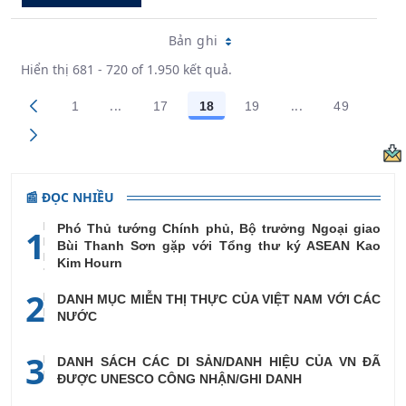
Bản ghi
Hiển thị 681 - 720 of 1.950 kết quả.
...
...
1
17
18
19
49
Trang trung gian Use TAB to navigate.
Trang trung gian
Các trang trên cổng
Các trang trên cổng
Các trang trên cổng
Các trang trên cổng
Các trang
📰 ĐỌC NHIỀU
Phó Thủ tướng Chính phủ, Bộ trưởng Ngoại giao
1
Bùi Thanh Sơn gặp với Tổng thư ký ASEAN Kao
Kim Hourn
2
DANH MỤC MIỄN THỊ THỰC CỦA VIỆT NAM VỚI CÁC
NƯỚC
3
DANH SÁCH CÁC DI SẢN/DANH HIỆU CỦA VN ĐÃ
ĐƯỢC UNESCO CÔNG NHẬN/GHI DANH