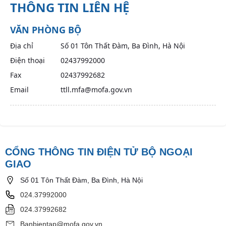
THÔNG TIN LIÊN HỆ
VĂN PHÒNG BỘ
Địa chỉ
Số 01 Tôn Thất Đàm, Ba Đình, Hà Nội
Điện thoại
02437992000
Fax
02437992682
Email
ttll.mfa@mofa.gov.vn
CỔNG THÔNG TIN ĐIỆN TỬ BỘ NGOẠI
GIAO
Số 01 Tôn Thất Đàm, Ba Đình, Hà Nội
024.37992000
024.37992682
Banbientap@mofa.gov.vn