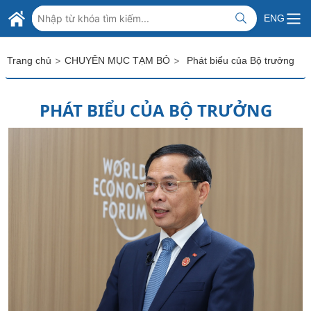
Skip to Main Content
BỘ NGOẠI GIAO VIỆT NAM
ENG
MINISTRY OF FOREIGN AFFAIRS
>
>
Trang chủ
CHUYÊN MỤC TẠM BỎ
Phát biểu của Bộ trưởng
PHÁT BIỂU CỦA BỘ TRƯỞNG