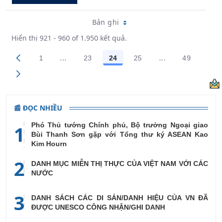
Bản ghi
Hiển thị 921 - 960 of 1.950 kết quả.
...
...
1
23
24
25
49
Trang trung gian Use TAB to navigate.
Trang trung gian
Các trang trên cổng
Các trang trên cổng
Các trang trên cổng
Các trang trên cổng
Các trang
📰 ĐỌC NHIỀU
Phó Thủ tướng Chính phủ, Bộ trưởng Ngoại giao
1
Bùi Thanh Sơn gặp với Tổng thư ký ASEAN Kao
Kim Hourn
2
DANH MỤC MIỄN THỊ THỰC CỦA VIỆT NAM VỚI CÁC
NƯỚC
3
DANH SÁCH CÁC DI SẢN/DANH HIỆU CỦA VN ĐÃ
ĐƯỢC UNESCO CÔNG NHẬN/GHI DANH