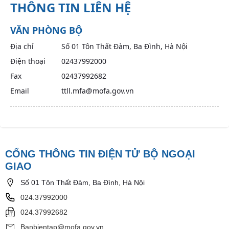
THÔNG TIN LIÊN HỆ
VĂN PHÒNG BỘ
Địa chỉ
Số 01 Tôn Thất Đàm, Ba Đình, Hà Nội
Điện thoại
02437992000
Fax
02437992682
Email
ttll.mfa@mofa.gov.vn
CỔNG THÔNG TIN ĐIỆN TỬ BỘ NGOẠI
GIAO
Số 01 Tôn Thất Đàm, Ba Đình, Hà Nội
024.37992000
024.37992682
Banbientap@mofa.gov.vn