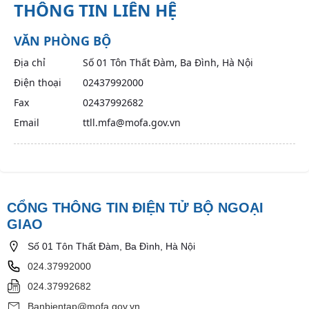
THÔNG TIN LIÊN HỆ
VĂN PHÒNG BỘ
Địa chỉ
Số 01 Tôn Thất Đàm, Ba Đình, Hà Nội
Điện thoại
02437992000
Fax
02437992682
Email
ttll.mfa@mofa.gov.vn
CỔNG THÔNG TIN ĐIỆN TỬ BỘ NGOẠI
GIAO
Số 01 Tôn Thất Đàm, Ba Đình, Hà Nội
024.37992000
024.37992682
Banbientap@mofa.gov.vn