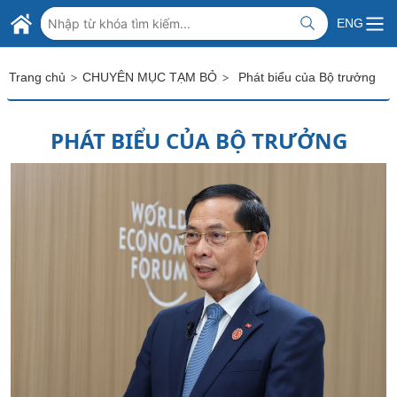
Skip to Main Content
BỘ NGOẠI GIAO VIỆT NAM
ENG
MINISTRY OF FOREIGN AFFAIRS
>
>
Trang chủ
CHUYÊN MỤC TẠM BỎ
Phát biểu của Bộ trưởng
PHÁT BIỂU CỦA BỘ TRƯỞNG