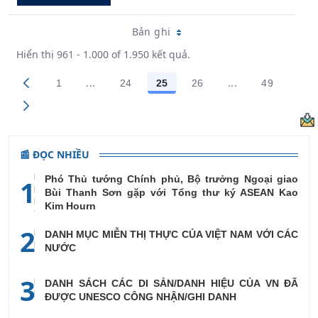
Bản ghi
Hiển thị 961 - 1.000 of 1.950 kết quả.
...
...
1
24
25
26
49
Trang trung gian Use TAB to navigate.
Trang trung gian
Các trang trên cổng
Các trang trên cổng
Các trang trên cổng
Các trang trên cổng
Các trang
📰 ĐỌC NHIỀU
Phó Thủ tướng Chính phủ, Bộ trưởng Ngoại giao
1
Bùi Thanh Sơn gặp với Tổng thư ký ASEAN Kao
Kim Hourn
2
DANH MỤC MIỄN THỊ THỰC CỦA VIỆT NAM VỚI CÁC
NƯỚC
3
DANH SÁCH CÁC DI SẢN/DANH HIỆU CỦA VN ĐÃ
ĐƯỢC UNESCO CÔNG NHẬN/GHI DANH