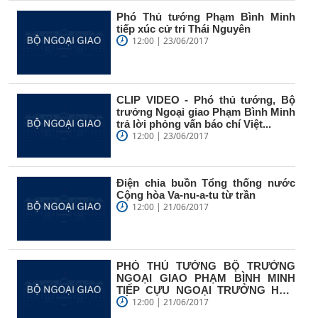
Phó Thủ tướng Phạm Bình Minh
tiếp xúc cử tri Thái Nguyên
12:00 | 23/06/2017
CLIP VIDEO - Phó thủ tướng, Bộ
trưởng Ngoại giao Phạm Bình Minh
trả lời phỏng vấn báo chí Việt...
12:00 | 23/06/2017
Điện chia buồn Tổng thống nước
Cộng hòa Va-nu-a-tu từ trần
12:00 | 21/06/2017
PHÓ THỦ TƯỚNG BỘ TRƯỞNG
NGOẠI GIAO PHẠM BÌNH MINH
TIẾP CỰU NGOẠI TRƯỞNG HOA
KỲ JOHN KERRY
12:00 | 21/06/2017