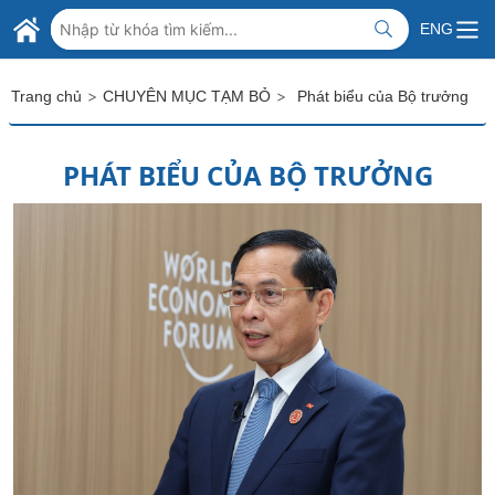
Skip to Main Content
BỘ NGOẠI GIAO VIỆT NAM
ENG
MINISTRY OF FOREIGN AFFAIRS
>
>
Trang chủ
CHUYÊN MỤC TẠM BỎ
Phát biểu của Bộ trưởng
PHÁT BIỂU CỦA BỘ TRƯỞNG