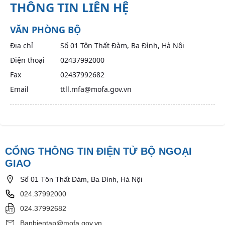
THÔNG TIN LIÊN HỆ
VĂN PHÒNG BỘ
Địa chỉ
Số 01 Tôn Thất Đàm, Ba Đình, Hà Nội
Điện thoại
02437992000
Fax
02437992682
Email
ttll.mfa@mofa.gov.vn
CỔNG THÔNG TIN ĐIỆN TỬ BỘ NGOẠI
GIAO
Số 01 Tôn Thất Đàm, Ba Đình, Hà Nội
024.37992000
024.37992682
Banbientap@mofa.gov.vn