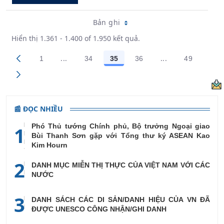
Bản ghi
Hiển thị 1.361 - 1.400 of 1.950 kết quả.
...
...
1
34
35
36
49
Trang trung gian Use TAB to navigate.
Trang trung gian
Các trang trên cổng
Các trang trên cổng
Các trang trên cổng
Các trang trên cổng
Các trang
📰 ĐỌC NHIỀU
Phó Thủ tướng Chính phủ, Bộ trưởng Ngoại giao
1
Bùi Thanh Sơn gặp với Tổng thư ký ASEAN Kao
Kim Hourn
2
DANH MỤC MIỄN THỊ THỰC CỦA VIỆT NAM VỚI CÁC
NƯỚC
3
DANH SÁCH CÁC DI SẢN/DANH HIỆU CỦA VN ĐÃ
ĐƯỢC UNESCO CÔNG NHẬN/GHI DANH