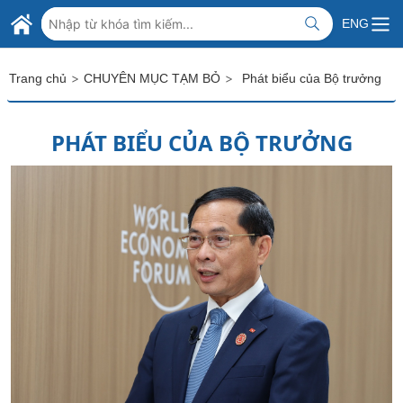
Skip to Main Content
BỘ NGOẠI GIAO VIỆT NAM
ENG
MINISTRY OF FOREIGN AFFAIRS
>
>
Trang chủ
CHUYÊN MỤC TẠM BỎ
Phát biểu của Bộ trưởng
PHÁT BIỂU CỦA BỘ TRƯỞNG