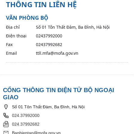
THÔNG TIN LIÊN HỆ
VĂN PHÒNG BỘ
Địa chỉ
Số 01 Tôn Thất Đàm, Ba Đình, Hà Nội
Điện thoại
02437992000
Fax
02437992682
Email
ttll.mfa@mofa.gov.vn
CỔNG THÔNG TIN ĐIỆN TỬ BỘ NGOẠI
GIAO
Số 01 Tôn Thất Đàm, Ba Đình, Hà Nội
024.37992000
024.37992682
Banbientap@mofa.gov.vn