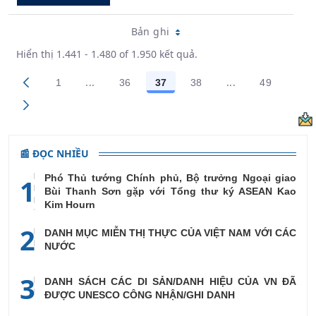
Bản ghi
Hiển thị 1.441 - 1.480 of 1.950 kết quả.
...
...
1
36
37
38
49
Trang trung gian Use TAB to navigate.
Trang trung gian
Các trang trên cổng
Các trang trên cổng
Các trang trên cổng
Các trang trên cổng
Các trang
📰 ĐỌC NHIỀU
Phó Thủ tướng Chính phủ, Bộ trưởng Ngoại giao
1
Bùi Thanh Sơn gặp với Tổng thư ký ASEAN Kao
Kim Hourn
2
DANH MỤC MIỄN THỊ THỰC CỦA VIỆT NAM VỚI CÁC
NƯỚC
3
DANH SÁCH CÁC DI SẢN/DANH HIỆU CỦA VN ĐÃ
ĐƯỢC UNESCO CÔNG NHẬN/GHI DANH