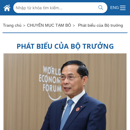
Skip to Main Content
BỘ NGOẠI GIAO VIỆT NAM
ENG
MINISTRY OF FOREIGN AFFAIRS
>
>
Trang chủ
CHUYÊN MỤC TẠM BỎ
Phát biểu của Bộ trưởng
PHÁT BIỂU CỦA BỘ TRƯỞNG