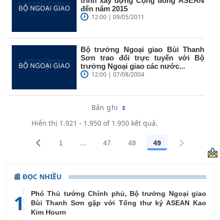
trình xây dựng Cộng đồng ASEAN
đến năm 2015
12:00 | 09/05/2011
Bộ trưởng Ngoại giao Bùi Thanh
Sơn trao đổi trực tuyến với Bộ
trưởng Ngoại giao các nước...
12:00 | 07/08/2004
Bản ghi
Hiển thị 1.921 - 1.950 of 1.950 kết quả.
...
1
47
48
49
Trang trung gian Use TAB to navigate.
Các trang trên cổng
Các trang trên cổng
Các trang trên cổng
Các trang trên cổ
📰 ĐỌC NHIỀU
Phó Thủ tướng Chính phủ, Bộ trưởng Ngoại giao
1
Bùi Thanh Sơn gặp với Tổng thư ký ASEAN Kao
Kim Hourn