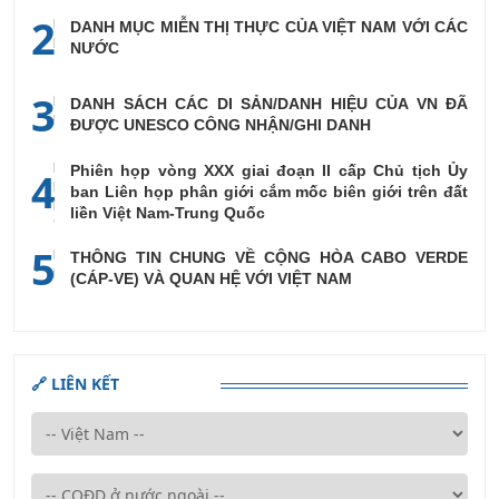
2
DANH MỤC MIỄN THỊ THỰC CỦA VIỆT NAM VỚI CÁC
NƯỚC
3
DANH SÁCH CÁC DI SẢN/DANH HIỆU CỦA VN ĐÃ
ĐƯỢC UNESCO CÔNG NHẬN/GHI DANH
Phiên họp vòng XXX giai đoạn II cấp Chủ tịch Ủy
4
ban Liên họp phân giới cắm mốc biên giới trên đất
liền Việt Nam-Trung Quốc
5
THÔNG TIN CHUNG VỀ CỘNG HÒA CABO VERDE
(CÁP-VE) VÀ QUAN HỆ VỚI VIỆT NAM
🔗 LIÊN KẾT