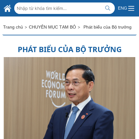
Skip to Main Content
BỘ NGOẠI GIAO VIỆT NAM
ENG
MINISTRY OF FOREIGN AFFAIRS
>
>
Trang chủ
CHUYÊN MỤC TẠM BỎ
Phát biểu của Bộ trưởng
PHÁT BIỂU CỦA BỘ TRƯỞNG