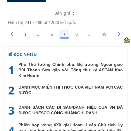
Bản ghi
Hiển thị 241 - 280 of 1.950 kết quả.
...
...
1
6
7
8
49
Trang trung gian Use TAB to navigate.
Trang trung gian Us
Các trang trên cổng
Các trang trên cổng
Các trang trên cổng
Các trang trên cổng
Các trang tr
📰 ĐỌC NHIỀU
Phó Thủ tướng Chính phủ, Bộ trưởng Ngoại giao
1
Bùi Thanh Sơn gặp với Tổng thư ký ASEAN Kao
Kim Hourn
2
DANH MỤC MIỄN THỊ THỰC CỦA VIỆT NAM VỚI CÁC
NƯỚC
3
DANH SÁCH CÁC DI SẢN/DANH HIỆU CỦA VN ĐÃ
ĐƯỢC UNESCO CÔNG NHẬN/GHI DANH
Phiên họp vòng XXX giai đoạn II cấp Chủ tịch Ủy
4
ban Liên họp phân giới cắm mốc biên giới trên đất