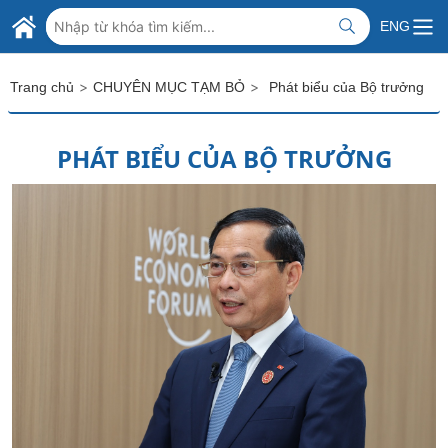
Skip to Main Content
BỘ NGOẠI GIAO VIỆT NAM
ENG
MINISTRY OF FOREIGN AFFAIRS
>
>
Trang chủ
CHUYÊN MỤC TẠM BỎ
Phát biểu của Bộ trưởng
PHÁT BIỂU CỦA BỘ TRƯỞNG