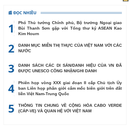
📰 ĐỌC NHIỀU
Phó Thủ tướng Chính phủ, Bộ trưởng Ngoại giao
1
Bùi Thanh Sơn gặp với Tổng thư ký ASEAN Kao
Kim Hourn
2
DANH MỤC MIỄN THỊ THỰC CỦA VIỆT NAM VỚI CÁC
NƯỚC
3
DANH SÁCH CÁC DI SẢN/DANH HIỆU CỦA VN ĐÃ
ĐƯỢC UNESCO CÔNG NHẬN/GHI DANH
Phiên họp vòng XXX giai đoạn II cấp Chủ tịch Ủy
4
ban Liên họp phân giới cắm mốc biên giới trên đất
liền Việt Nam-Trung Quốc
5
THÔNG TIN CHUNG VỀ CỘNG HÒA CABO VERDE
(CÁP-VE) VÀ QUAN HỆ VỚI VIỆT NAM