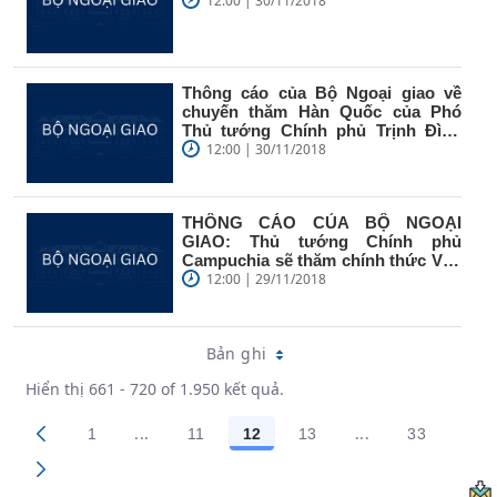
12:00 | 30/11/2018
Thông cáo của Bộ Ngoại giao về
chuyến thăm Hàn Quốc của Phó
Thủ tướng Chính phủ Trịnh Đình
Dũng
12:00 | 30/11/2018
THÔNG CÁO CỦA BỘ NGOẠI
GIAO: Thủ tướng Chính phủ
Campuchia sẽ thăm chính thức Việt
Nam
12:00 | 29/11/2018
Bản ghi
Hiển thị 661 - 720 of 1.950 kết quả.
...
...
1
11
12
13
33
Trang trung gian Use TAB to navigate.
Trang trung gian
Các trang trên cổng
Các trang trên cổng
Các trang trên cổng
Các trang trên cổng
Các trang 