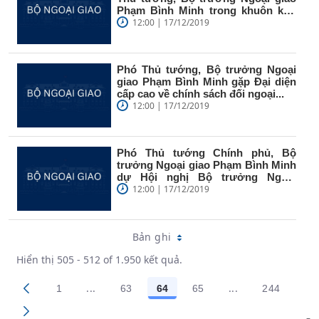
Phạm Bình Minh trong khuôn khổ
dự...
12:00 | 17/12/2019
Phó Thủ tướng, Bộ trưởng Ngoại
giao Phạm Bình Minh gặp Đại diện
cấp cao về chính sách đối ngoại...
12:00 | 17/12/2019
Phó Thủ tướng Chính phủ, Bộ
trưởng Ngoại giao Phạm Bình Minh
dự Hội nghị Bộ trưởng Ngoại
giao...
12:00 | 17/12/2019
Bản ghi
Hiển thị 505 - 512 of 1.950 kết quả.
...
...
1
63
64
65
244
Trang trung gian Use TAB to navigate.
Trang trung gian
Các trang trên cổng
Các trang trên cổng
Các trang trên cổng
Các trang trên cổng
Các trang