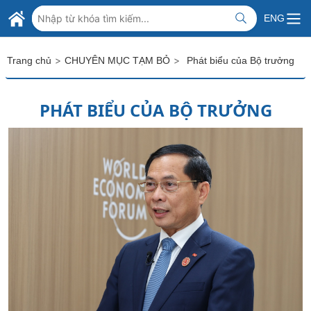
Skip to Main Content
BỘ NGOẠI GIAO VIỆT NAM
ENG
MINISTRY OF FOREIGN AFFAIRS
>
>
Trang chủ
CHUYÊN MỤC TẠM BỎ
Phát biểu của Bộ trưởng
PHÁT BIỂU CỦA BỘ TRƯỞNG