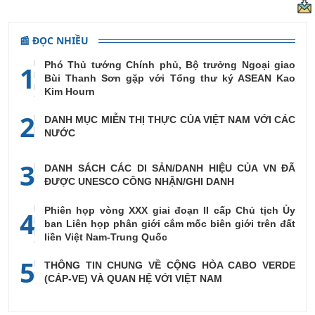
📰 ĐỌC NHIỀU
Phó Thủ tướng Chính phủ, Bộ trưởng Ngoại giao
1
Bùi Thanh Sơn gặp với Tổng thư ký ASEAN Kao
Kim Hourn
2
DANH MỤC MIỄN THỊ THỰC CỦA VIỆT NAM VỚI CÁC
NƯỚC
3
DANH SÁCH CÁC DI SẢN/DANH HIỆU CỦA VN ĐÃ
ĐƯỢC UNESCO CÔNG NHẬN/GHI DANH
Phiên họp vòng XXX giai đoạn II cấp Chủ tịch Ủy
4
ban Liên họp phân giới cắm mốc biên giới trên đất
liền Việt Nam-Trung Quốc
5
THÔNG TIN CHUNG VỀ CỘNG HÒA CABO VERDE
(CÁP-VE) VÀ QUAN HỆ VỚI VIỆT NAM