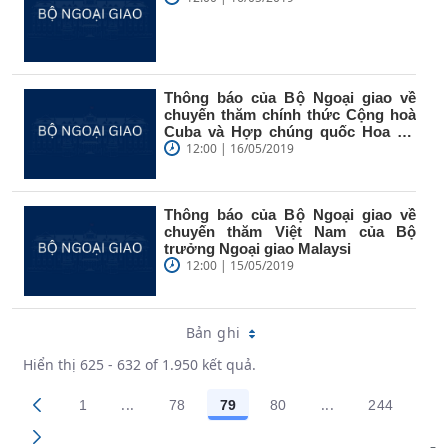
Thông báo của Bộ Ngoại giao về
chuyến thăm chính thức Cộng hoà
Cuba và Hợp chúng quốc Hoa Kỳ
của...
12:00 | 16/05/2019
Thông báo của Bộ Ngoại giao về
chuyến thăm Việt Nam của Bộ
trưởng Ngoại giao Malaysi
12:00 | 15/05/2019
Bản ghi
Hiển thị 625 - 632 of 1.950 kết quả.
...
...
1
78
79
80
244
Trang trung gian Use TAB to navigate.
Trang trung gian
Các trang trên cổng
Các trang trên cổng
Các trang trên cổng
Các trang trên cổng
Các trang