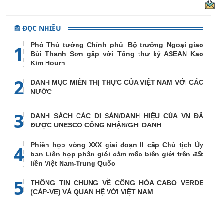
📰 ĐỌC NHIỀU
Phó Thủ tướng Chính phủ, Bộ trưởng Ngoại giao
1
Bùi Thanh Sơn gặp với Tổng thư ký ASEAN Kao
Kim Hourn
2
DANH MỤC MIỄN THỊ THỰC CỦA VIỆT NAM VỚI CÁC
NƯỚC
3
DANH SÁCH CÁC DI SẢN/DANH HIỆU CỦA VN ĐÃ
ĐƯỢC UNESCO CÔNG NHẬN/GHI DANH
Phiên họp vòng XXX giai đoạn II cấp Chủ tịch Ủy
4
ban Liên họp phân giới cắm mốc biên giới trên đất
liền Việt Nam-Trung Quốc
5
THÔNG TIN CHUNG VỀ CỘNG HÒA CABO VERDE
(CÁP-VE) VÀ QUAN HỆ VỚI VIỆT NAM