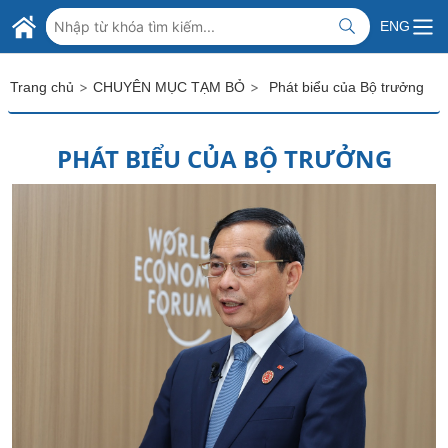
Skip to Main Content
BỘ NGOẠI GIAO VIỆT NAM
ENG
MINISTRY OF FOREIGN AFFAIRS
>
>
Trang chủ
CHUYÊN MỤC TẠM BỎ
Phát biểu của Bộ trưởng
PHÁT BIỂU CỦA BỘ TRƯỞNG