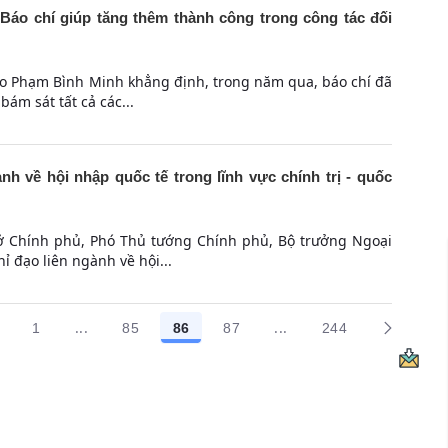
áo chí giúp tăng thêm thành công trong công tác đối
ao Phạm Bình Minh khẳng định, trong năm qua, báo chí đã
bám sát tất cả các...
nh về hội nhập quốc tế trong lĩnh vực chính trị - quốc
 sở Chính phủ, Phó Thủ tướng Chính phủ, Bộ trưởng Ngoại
 đạo liên ngành về hội...
...
...
1
85
86
87
244
Trang trung gian Use TAB to navigate.
Trang trung gian Use T
Các trang trên cổng
Các trang trên cổng
Các trang trên cổng
Các trang trên cổng
Các trang trên 