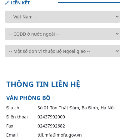
🔗 LIÊN KẾT
THÔNG TIN LIÊN HỆ
VĂN PHÒNG BỘ
AB to navigate.
cổng
Địa chỉ
Số 01 Tôn Thất Đàm, Ba Đình, Hà Nội
Điện thoại
02437992000
Fax
02437992682
Email
ttll.mfa@mofa.gov.vn