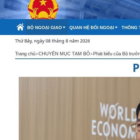
Skip to Main Content
BỘ NGOẠI GIAO
QUAN HỆ ĐỐI NGOẠI
THÔNG T
Thứ Bảy, ngày 08 tháng 8 năm 2026
>
>
Trang chủ
CHUYÊN MỤC TẠM BỎ
Phát biểu của Bộ trưở
P