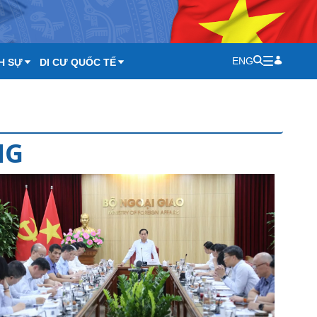
ENG
H SỰ
DI CƯ QUỐC TẾ
NG