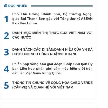
📰 ĐỌC NHIỀU
Phó Thủ tướng Chính phủ, Bộ trưởng Ngoại
1
giao Bùi Thanh Sơn gặp với Tổng thư ký ASEAN
Kao Kim Hourn
2
DANH MỤC MIỄN THỊ THỰC CỦA VIỆT NAM VỚI
CÁC NƯỚC
3
DANH SÁCH CÁC DI SẢN/DANH HIỆU CỦA VN ĐÃ
ĐƯỢC UNESCO CÔNG NHẬN/GHI DANH
Phiên họp vòng XXX giai đoạn II cấp Chủ tịch Ủy
4
ban Liên họp phân giới cắm mốc biên giới trên
đất liền Việt Nam-Trung Quốc
5
THÔNG TIN CHUNG VỀ CỘNG HÒA CABO VERDE
(CÁP-VE) VÀ QUAN HỆ VỚI VIỆT NAM