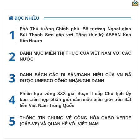
📰 ĐỌC NHIỀU
Phó Thủ tướng Chính phủ, Bộ trưởng Ngoại giao
1
Bùi Thanh Sơn gặp với Tổng thư ký ASEAN Kao
Kim Hourn
2
DANH MỤC MIỄN THỊ THỰC CỦA VIỆT NAM VỚI CÁC
NƯỚC
3
DANH SÁCH CÁC DI SẢN/DANH HIỆU CỦA VN ĐÃ
ĐƯỢC UNESCO CÔNG NHẬN/GHI DANH
Phiên họp vòng XXX giai đoạn II cấp Chủ tịch Ủy
4
ban Liên họp phân giới cắm mốc biên giới trên đất
liền Việt Nam-Trung Quốc
5
THÔNG TIN CHUNG VỀ CỘNG HÒA CABO VERDE
(CÁP-VE) VÀ QUAN HỆ VỚI VIỆT NAM