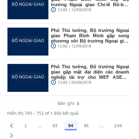
trưởng Ngoại giao Chi-lê Rô-bét-
tô...
12:00 | 12/09/2018
Phó Thủ tướng, Bộ trưởng Ngoại
giao Phạm Bình Minh gặp song
phương với Bộ trưởng Ngoại giao
và...
12:00 | 12/09/2018
Phó Thủ tướng, Bộ trưởng Ngoại
giao gặp mặt đại diện các doanh
nghiệp tài trợ cho WEF ASEAN
2018
12:00 | 05/09/2018
Bản ghi
Hiển thị 745 - 752 of 1.950 kết quả.
...
...
1
93
94
95
244
Trang trung gian Use TAB to navigate.
Trang trung gian
Các trang trên cổng
Các trang trên cổng
Các trang trên cổng
Các trang trên cổng
Các trang