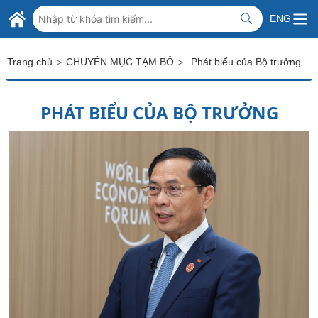
Skip to Main Content
BỘ NGOẠI GIAO VIỆT NAM
ENG
MINISTRY OF FOREIGN AFFAIRS
>
>
Trang chủ
CHUYÊN MỤC TẠM BỎ
Phát biểu của Bộ trưởng
PHÁT BIỂU CỦA BỘ TRƯỞNG