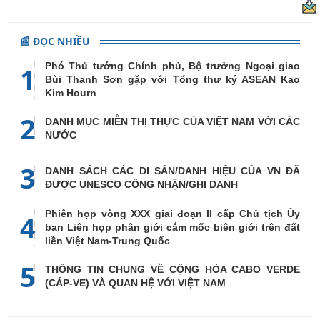
📰 ĐỌC NHIỀU
Phó Thủ tướng Chính phủ, Bộ trưởng Ngoại giao
1
Bùi Thanh Sơn gặp với Tổng thư ký ASEAN Kao
Kim Hourn
2
DANH MỤC MIỄN THỊ THỰC CỦA VIỆT NAM VỚI CÁC
NƯỚC
3
DANH SÁCH CÁC DI SẢN/DANH HIỆU CỦA VN ĐÃ
ĐƯỢC UNESCO CÔNG NHẬN/GHI DANH
Phiên họp vòng XXX giai đoạn II cấp Chủ tịch Ủy
4
ban Liên họp phân giới cắm mốc biên giới trên đất
liền Việt Nam-Trung Quốc
5
THÔNG TIN CHUNG VỀ CỘNG HÒA CABO VERDE
(CÁP-VE) VÀ QUAN HỆ VỚI VIỆT NAM