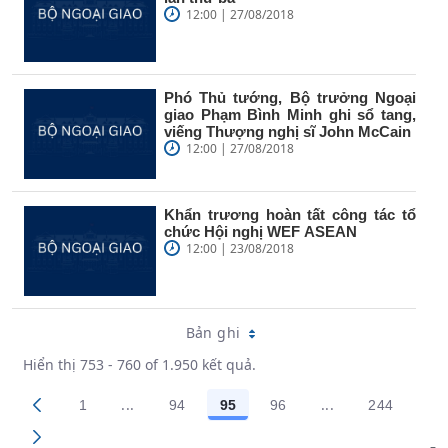
12:00 | 27/08/2018
Phó Thủ tướng, Bộ trưởng Ngoại
giao Phạm Bình Minh ghi sổ tang,
viếng Thượng nghị sĩ John McCain
12:00 | 27/08/2018
Khẩn trương hoàn tất công tác tổ
chức Hội nghị WEF ASEAN
12:00 | 23/08/2018
Bản ghi
Hiển thị 753 - 760 of 1.950 kết quả.
...
...
1
94
95
96
244
Trang trung gian Use TAB to navigate.
Trang trung gian
Các trang trên cổng
Các trang trên cổng
Các trang trên cổng
Các trang trên cổng
Các trang