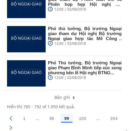
Phiên họp hẹp Hội nghị Bộ
trưởng...
12:00 | 02/08/2018
Phó thủ tướng, Bộ trưởng Ngoại
giao tham dự Hội nghị Bộ trưởng
Ngoại giao hợp tác Mê Công -
sông...
12:00 | 02/08/2018
Phó Thủ tướng, Bộ trưởng Ngoại
giao Phạm Bình Minh tiếp xúc song
phương bên lề Hội nghị BTNG...
12:00 | 02/08/2018
Bản ghi
Hiển thị 785 - 792 of 1.950 kết quả.
...
...
1
98
99
100
244
Trang trung gian Use TAB to navigate.
Trang trung gia
Các trang trên cổng
Các trang trên cổng
Các trang trên cổng
Các trang trên cổng
Các tran