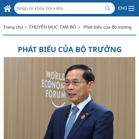
Skip to Main Content
BỘ NGOẠI GIAO VIỆT NAM
ENG
MINISTRY OF FOREIGN AFFAIRS
>
>
Trang chủ
CHUYÊN MỤC TẠM BỎ
Phát biểu của Bộ trưởng
PHÁT BIỂU CỦA BỘ TRƯỞNG