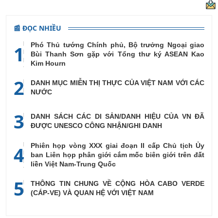
📰 ĐỌC NHIỀU
Phó Thủ tướng Chính phủ, Bộ trưởng Ngoại giao
1
Bùi Thanh Sơn gặp với Tổng thư ký ASEAN Kao
Kim Hourn
2
DANH MỤC MIỄN THỊ THỰC CỦA VIỆT NAM VỚI CÁC
NƯỚC
3
DANH SÁCH CÁC DI SẢN/DANH HIỆU CỦA VN ĐÃ
ĐƯỢC UNESCO CÔNG NHẬN/GHI DANH
Phiên họp vòng XXX giai đoạn II cấp Chủ tịch Ủy
4
ban Liên họp phân giới cắm mốc biên giới trên đất
liền Việt Nam-Trung Quốc
5
THÔNG TIN CHUNG VỀ CỘNG HÒA CABO VERDE
(CÁP-VE) VÀ QUAN HỆ VỚI VIỆT NAM