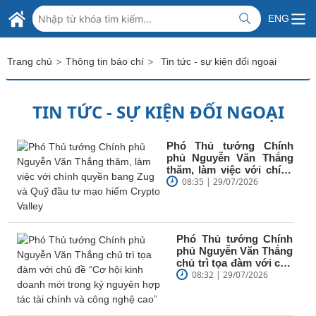
Skip to Main Content
BỘ NGOẠI GIAO VIỆT NAM
ENG
MINISTRY OF FOREIGN AFFAIRS
>
>
Trang chủ
Thông tin báo chí
Tin tức - sự kiện đối ngoại
TIN TỨC - SỰ KIỆN ĐỐI NGOẠI
Phó Thủ tướng Chính
phủ Nguyễn Văn Thắng
thăm, làm việc với chính
quyền bang Zug và Quỹ
08:35 | 29/07/2026
đầu tư...
Phó Thủ tướng Chính
phủ Nguyễn Văn Thắng
chủ trì tọa đàm với chủ
đề “Cơ hội kinh doanh
08:32 | 29/07/2026
mới trong...