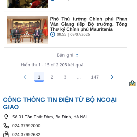
Phó Thủ tướng Chính phủ Phan
Văn Giang tiếp Bộ trưởng, Tổng
Thư ký Chính phủ Mauritania
09:55 | 09/07/2026
Bản ghi
Hiển thị 1 - 15 of 2.205 kết quả.
...
1
2
3
147
Trang trung gian Use TAB 
Các trang trên cổng
Các trang trên cổng
Các trang trên cổng
Các trang trên cổn
CỔNG THÔNG TIN ĐIỆN TỬ BỘ NGOẠI
GIAO
Số 01 Tôn Thất Đàm, Ba Đình, Hà Nội
024.37992000
024.37992682