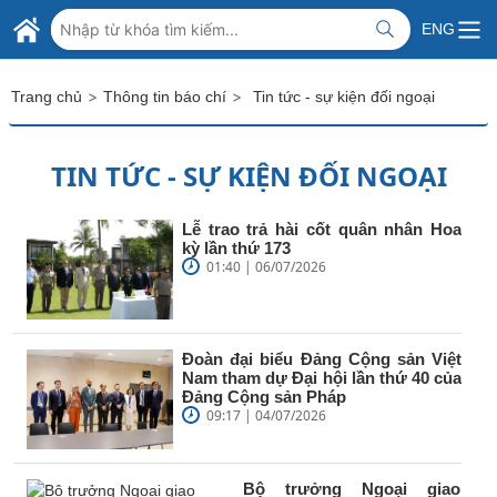
Skip to Main Content
BỘ NGOẠI GIAO VIỆT NAM
ENG
MINISTRY OF FOREIGN AFFAIRS
>
>
Trang chủ
Thông tin báo chí
Tin tức - sự kiện đối ngoại
TIN TỨC - SỰ KIỆN ĐỐI NGOẠI
Lễ trao trả hài cốt quân nhân Hoa
kỳ lần thứ 173
01:40 | 06/07/2026
Đoàn đại biểu Đảng Cộng sản Việt
Nam tham dự Đại hội lần thứ 40 của
Đảng Cộng sản Pháp
09:17 | 04/07/2026
Bộ trưởng Ngoại giao