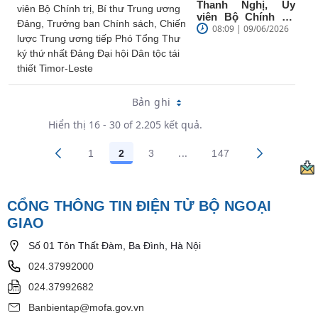
Thanh Nghị, Ủy
viên Bộ Chính trị,
Bí thư Trung ương
08:09 | 09/06/2026
Đảng, Trưởng ban
Chính sách,...
Bản ghi
Hiển thị 16 - 30 of 2.205 kết quả.
...
1
2
3
147
Trang trung gian Use TAB 
Các trang trên cổng
Các trang trên cổng
Các trang trên cổng
Các trang trên cổn
CỔNG THÔNG TIN ĐIỆN TỬ BỘ NGOẠI
GIAO
Số 01 Tôn Thất Đàm, Ba Đình, Hà Nội
024.37992000
024.37992682
Banbientap@mofa.gov.vn