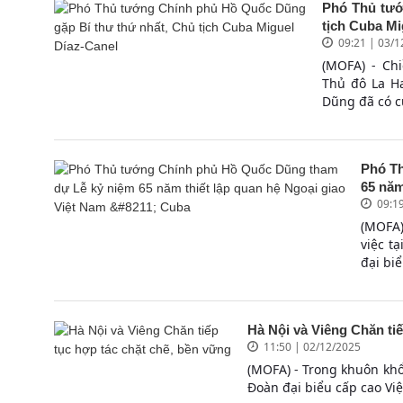
Phó Thủ tướ
tịch Cuba Mi
09:21 | 03/
(MOFA) - Ch
Thủ đô La H
Dũng đã có cu
Phó T
65 năm
09:1
(MOFA)
việc t
đại bi
Hà Nội và Viêng Chăn ti
11:50 | 02/12/2025
(MOFA) - Trong khuôn kh
Đoàn đại biểu cấp cao Vi