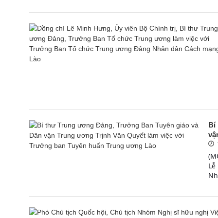
Bí
vậ
(M
Lễ
Nh