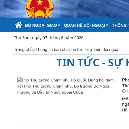
Skip to Main Content
BỘ NGOẠI GIAO
QUAN HỆ ĐỐI NGOẠI
THÔNG T
Thứ Sáu, ngày 07 tháng 8 năm 2026
>
>
Trang chủ
Thông tin báo chí
Tin tức - sự kiện đối ngoại
TIN TỨC - SỰ
Phó
Thủ
0
(MO
ngà
Hồ 