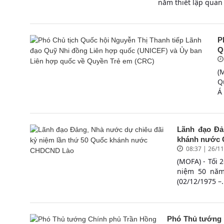
năm thiết lập quan 
P
Q
(
Q
Á
Lãnh đạo Đả
khánh nước
08:37 | 26/1
(MOFA) - Tối 2
niệm 50 năm
(02/12/1975 –.
Phó Thủ tướng 