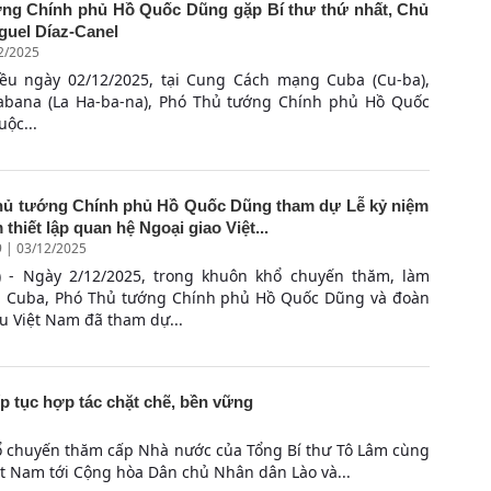
ng Chính phủ Hồ Quốc Dũng gặp Bí thư thứ nhất, Chủ
guel Díaz-Canel
12/2025
iều ngày 02/12/2025, tại Cung Cách mạng Cuba (Cu-ba),
abana (La Ha-ba-na), Phó Thủ tướng Chính phủ Hồ Quốc
ộc...
hủ tướng Chính phủ Hồ Quốc Dũng tham dự Lễ kỷ niệm
 thiết lập quan hệ Ngoại giao Việt...
9 | 03/12/2025
 - Ngày 2/12/2025, trong khuôn khổ chuyến thăm, làm
ại Cuba, Phó Thủ tướng Chính phủ Hồ Quốc Dũng và đoàn
ểu Việt Nam đã tham dự...
ếp tục hợp tác chặt chẽ, bền vững
ổ chuyến thăm cấp Nhà nước của Tổng Bí thư Tô Lâm cùng
ệt Nam tới Cộng hòa Dân chủ Nhân dân Lào và...