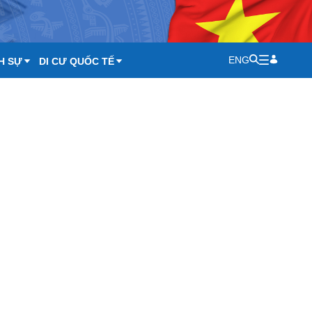
ENG
H SỰ
DI CƯ QUỐC TẾ