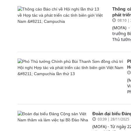
Thông cá
phát triển
08:10 |
(MOFA) -
trưởng B
Thủ tướn
P
H
(
V
P
Đoàn đại biểu Đản
03:39 | 28/11/2025
(MOFA) - Từ ngày 2