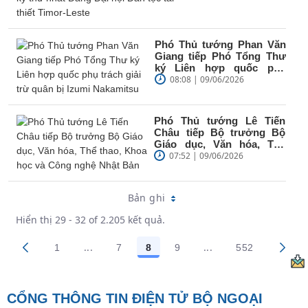
Phó Thủ tướng Phan Văn
Giang tiếp Phó Tổng Thư
ký Liên hợp quốc phụ
trách giải trừ quân bị
08:08 | 09/06/2026
Izumi...
Phó Thủ tướng Lê Tiến
Châu tiếp Bộ trưởng Bộ
Giáo dục, Văn hóa, Thể
thao, Khoa học và Công
07:52 | 09/06/2026
nghệ...
Bản ghi
Hiển thị 29 - 32 of 2.205 kết quả.
...
...
1
7
8
9
552
Trang trung gian Use TAB to navigate.
Trang trung gian Us
Các trang trên cổng
Các trang trên cổng
Các trang trên cổng
Các trang trên cổng
Các trang tr
CỔNG THÔNG TIN ĐIỆN TỬ BỘ NGOẠI