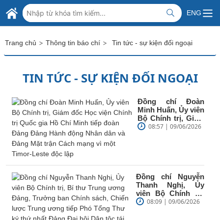
Skip to Main Content
BỘ NGOẠI GIAO VIỆT NAM
ENG
MINISTRY OF FOREIGN AFFAIRS
>
>
Trang chủ
Thông tin báo chí
Tin tức - sự kiện đối ngoại
TIN TỨC - SỰ KIỆN ĐỐI NGOẠI
Đồng chí Đoàn
Minh Huấn, Ủy viên
Bộ Chính trị, Giám
đốc Học viện
08:57 | 09/06/2026
Chính trị Quốc gia
Hồ Chí Minh...
Đồng chí Nguyễn
Thanh Nghị, Ủy
viên Bộ Chính trị,
Bí thư Trung ương
08:09 | 09/06/2026
Đảng, Trưởng ban
Chính sách,...