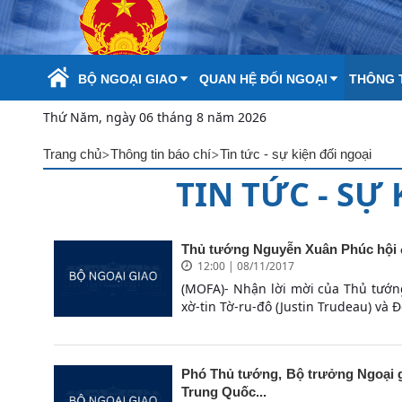
Skip to Main Content
BỘ NGOẠI GIAO
QUAN HỆ ĐỐI NGOẠI
THÔNG T
Thứ Năm, ngày 06 tháng 8 năm 2026
>
>
Trang chủ
Thông tin báo chí
Tin tức - sự kiện đối ngoại
TIN TỨC - SỰ
Thủ tướng Nguyễn Xuân Phúc hội đ
12:00 | 08/11/2017
(MOFA)- Nhận lời mời của Thủ tướ
xờ-tin Tờ-ru-đô (Justin Trudeau) và Đ
Phó Thủ tướng, Bộ trưởng Ngoại g
Trung Quốc...