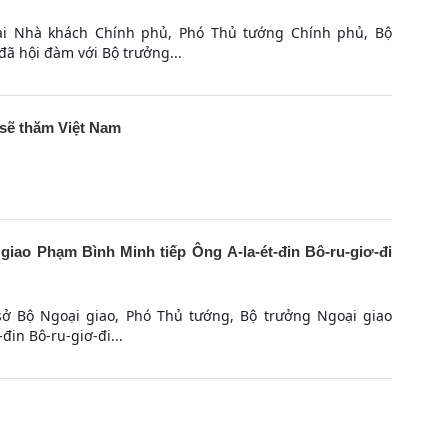
tại Nhà khách Chính phủ, Phó Thủ tướng Chính phủ, Bộ
ã hội đàm với Bộ trưởng...
sẽ thăm Việt Nam
iao Phạm Bình Minh tiếp Ông A-la-ét-đin Bô-ru-giơ-đi
 sở Bộ Ngoại giao, Phó Thủ tướng, Bộ trưởng Ngoại giao
in Bô-ru-giơ-đi...