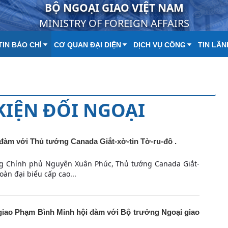
BỘ NGOẠI GIAO VIỆT NAM
MINISTRY OF FOREIGN AFFAIRS
IN BÁO CHÍ
CƠ QUAN ĐẠI DIỆN
DỊCH VỤ CÔNG
TIN LÃN
 KIỆN ĐỐI NGOẠI
àm với Thủ tướng Canada Giắt-xờ-tin Tờ-ru-đô .
ng Chính phủ Nguyễn Xuân Phúc, Thủ tướng Canada Giắt-
oàn đại biểu cấp cao...
iao Phạm Bình Minh hội đàm với Bộ trưởng Ngoại giao