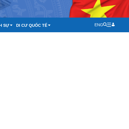
ENG
H SỰ
DI CƯ QUỐC TẾ