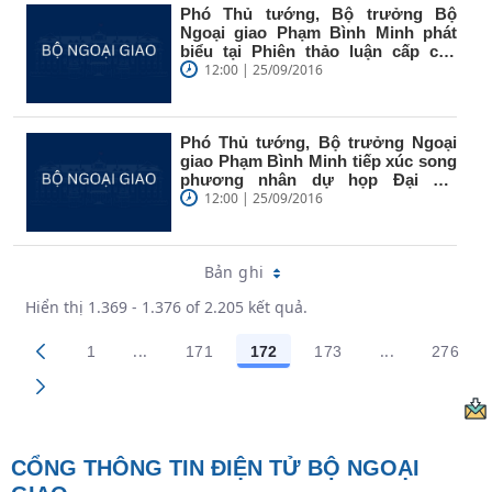
Phó Thủ tướng, Bộ trưởng Bộ
Ngoại giao Phạm Bình Minh phát
biểu tại Phiên thảo luận cấp cao
Khóa...
12:00 | 25/09/2016
Phó Thủ tướng, Bộ trưởng Ngoại
giao Phạm Bình Minh tiếp xúc song
phương nhân dự họp Đại hội
đồng...
12:00 | 25/09/2016
Bản ghi
Hiển thị 1.369 - 1.376 of 2.205 kết quả.
...
...
1
171
172
173
276
Trang trung gian Use TAB to navigate.
Trang trung g
Các trang trên cổng
Các trang trên cổng
Các trang trên cổng
Các trang trên cổng
Các t
CỔNG THÔNG TIN ĐIỆN TỬ BỘ NGOẠI