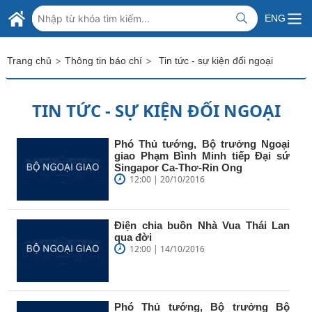
Skip to Main Content
BỘ NGOẠI GIAO VIỆT NAM
ENG
MINISTRY OF FOREIGN AFFAIRS
>
>
Trang chủ
Thông tin báo chí
Tin tức - sự kiện đối ngoại
TIN TỨC - SỰ KIỆN ĐỐI NGOẠI
Phó Thủ tướng, Bộ trưởng Ngoại
giao Phạm Bình Minh tiếp Đại sứ
Singapor Ca-Thơ-Rin Ong
12:00 | 20/10/2016
Điện chia buồn Nhà Vua Thái Lan
qua đời
12:00 | 14/10/2016
Phó Thủ tướng, Bộ trưởng Bộ