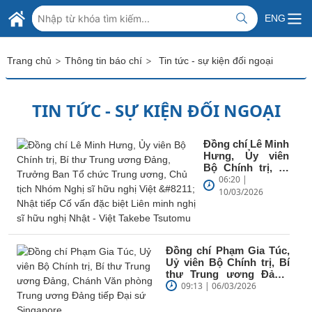
Skip to Main Content
BỘ NGOẠI GIAO VIỆT NAM
ENG
MINISTRY OF FOREIGN AFFAIRS
>
>
Trang chủ
Thông tin báo chí
Tin tức - sự kiện đối ngoại
TIN TỨC - SỰ KIỆN ĐỐI NGOẠI
Đồng chí Lê Minh
Hưng, Ủy viên
Bộ Chính trị, Bí
thư Trung ương
06:20 |
Đảng, Trưởng
10/03/2026
Ban Tổ chức
Trung...
Đồng chí Phạm Gia Túc,
Uỷ viên Bộ Chính trị, Bí
thư Trung ương Đảng,
Chánh Văn phòng Trung
09:13 | 06/03/2026
ương...