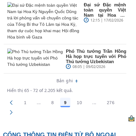
Đại sứ Đặc mệnh
toàn quyền Việt
Nam tại Hoa Kỳ
Nguyễn Quốc Dũng
12:15 | 17/02/2026
trả lời phỏng vấn
về chuyến công...
Phó Thủ tướng Trần Hồng
Hà họp trực tuyến với Phó
Thủ tướng Uzbekistan
08:05 | 09/02/2026
Bản ghi
Hiển thị 65 - 72 of 2.205 kết quả.
...
...
1
8
9
10
276
Trang trung gian Use TAB to navigate.
Trang trung gian U
Các trang trên cổng
Các trang trên cổng
Các trang trên cổng
Các trang trên cổng
Các trang t
CỔNG THÔNG TIN ĐIỆN TỬ BỘ NGOẠI