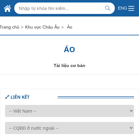
Skip to Main Content
BỘ NGOẠI GIAO VIỆT NAM
ENG
MINISTRY OF FOREIGN AFFAIRS
>
>
Trang chủ
Khu vực Châu Âu
Áo
ÁO
Tài liệu cơ bản
🔗 LIÊN KẾT