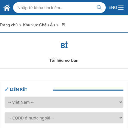
Skip to Main Content
BỘ NGOẠI GIAO VIỆT NAM
ENG
MINISTRY OF FOREIGN AFFAIRS
>
>
Trang chủ
Khu vực Châu Âu
Bỉ
BỈ
Tài liệu cơ bản
🔗 LIÊN KẾT