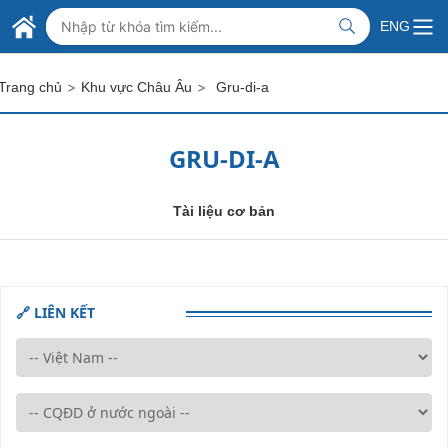
Skip to Main Content
BỘ NGOẠI GIAO VIỆT NAM
ENG
MINISTRY OF FOREIGN AFFAIRS
>
>
Trang chủ
Khu vực Châu Âu
Gru-di-a
GRU-DI-A
Tài liệu cơ bản
🔗 LIÊN KẾT