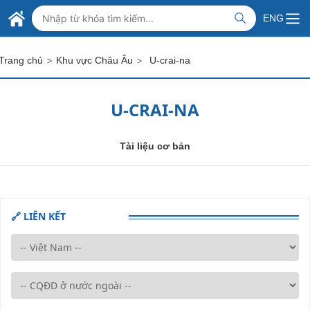
Skip to Main Content
BỘ NGOẠI GIAO VIỆT NAM
ENG
MINISTRY OF FOREIGN AFFAIRS
>
>
Trang chủ
Khu vực Châu Âu
U-crai-na
U-CRAI-NA
Tài liệu cơ bản
🔗 LIÊN KẾT