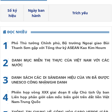
Số ký
Ngày ban
Trích yếu
hiệu
hành
📰 ĐỌC NHIỀU
1
Phó Thủ tướng Chính phủ, Bộ trưởng Ngoại giao Bùi
Thanh Sơn gặp với Tổng thư ký ASEAN Kao Kim Hourn
2
DANH MỤC MIỄN THỊ THỰC CỦA VIỆT NAM VỚI CÁC
NƯỚC
3
DANH SÁCH CÁC DI SẢN/DANH HIỆU CỦA VN ĐÃ ĐƯỢC
UNESCO CÔNG NHẬN/GHI DANH
Phiên họp vòng XXX giai đoạn II cấp Chủ tịch Ủy ban
4
Liên họp phân giới cắm mốc biên giới trên đất liền Việt
Nam-Trung Quốc
THÔNG TIN CHUNG VỀ CỘNG HÒA CABO VERDE (CÁP-