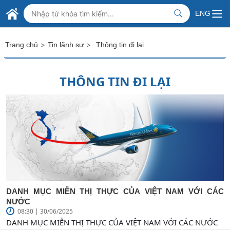
Skip to Main Content
BỘ NGOẠI GIAO VIỆT NAM
ENG
MINISTRY OF FOREIGN AFFAIRS
>
>
Trang chủ
Tin lãnh sự
Thông tin đi lại
THÔNG TIN ĐI LẠI
DANH MỤC MIỄN THỊ THỰC CỦA VIỆT NAM VỚI CÁC
NƯỚC
08:30 | 30/06/2025
DANH MỤC MIỄN THỊ THỰC CỦA VIỆT NAM VỚI CÁC NƯỚC