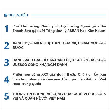
📰 ĐỌC NHIỀU
1
Phó Thủ tướng Chính phủ, Bộ trưởng Ngoại giao Bùi
Thanh Sơn gặp với Tổng thư ký ASEAN Kao Kim Hourn
2
DANH MỤC MIỄN THỊ THỰC CỦA VIỆT NAM VỚI CÁC
NƯỚC
3
DANH SÁCH CÁC DI SẢN/DANH HIỆU CỦA VN ĐÃ ĐƯỢC
UNESCO CÔNG NHẬN/GHI DANH
Phiên họp vòng XXX giai đoạn II cấp Chủ tịch Ủy ban
4
Liên họp phân giới cắm mốc biên giới trên đất liền Việt
Nam-Trung Quốc
5
THÔNG TIN CHUNG VỀ CỘNG HÒA CABO VERDE (CÁP-
VE) VÀ QUAN HỆ VỚI VIỆT NAM