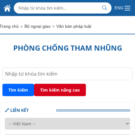
Skip to Main Content
BỘ NGOẠI GIAO VIỆT NAM
ENG
MINISTRY OF FOREIGN AFFAIRS
>
>
Trang chủ
Bộ ngoại giao
Văn bản pháp luật
PHÒNG CHỐNG THAM NHŨNG
Tìm kiếm
Tìm kiếm nâng cao
🔗 LIÊN KẾT