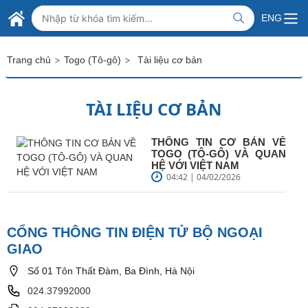
Skip to Main Content
BỘ NGOẠI GIAO VIỆT NAM
ENG
MINISTRY OF FOREIGN AFFAIRS
>
>
Trang chủ
Togo (Tô-gô)
Tài liệu cơ bản
TÀI LIỆU CƠ BẢN
THÔNG TIN CƠ BẢN VỀ
TOGO (TÔ-GÔ) VÀ QUAN
HỆ VỚI VIỆT NAM
04:42 | 04/02/2026
CỔNG THÔNG TIN ĐIỆN TỬ BỘ NGOẠI
GIAO
Số 01 Tôn Thất Đàm, Ba Đình, Hà Nội
024.37992000