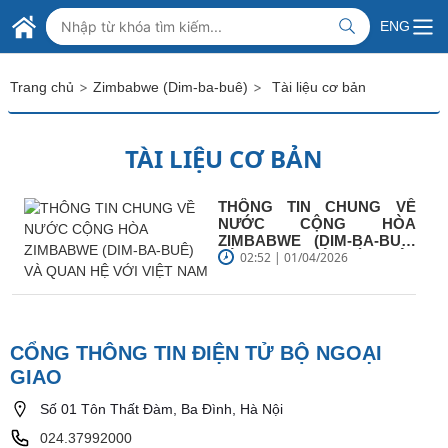
Skip to Main Content
BỘ NGOẠI GIAO VIỆT NAM
ENG
MINISTRY OF FOREIGN AFFAIRS
>
>
Trang chủ
Zimbabwe (Dim-ba-buê)
Tài liệu cơ bản
TÀI LIỆU CƠ BẢN
THÔNG TIN CHUNG VỀ
NƯỚC CỘNG HÒA
ZIMBABWE (DIM-BA-BUÊ)
VÀ QUAN HỆ VỚI VIỆT
02:52 | 01/04/2026
NAM
CỔNG THÔNG TIN ĐIỆN TỬ BỘ NGOẠI
GIAO
Số 01 Tôn Thất Đàm, Ba Đình, Hà Nội
024.37992000