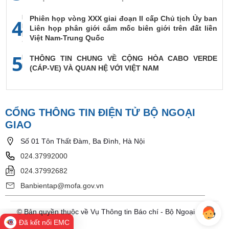
Phiên họp vòng XXX giai đoạn II cấp Chủ tịch Ủy ban
4
Liên họp phân giới cắm mốc biên giới trên đất liền
Việt Nam-Trung Quốc
5
THÔNG TIN CHUNG VỀ CỘNG HÒA CABO VERDE
(CÁP-VE) VÀ QUAN HỆ VỚI VIỆT NAM
CỔNG THÔNG TIN ĐIỆN TỬ BỘ NGOẠI
GIAO
Số 01 Tôn Thất Đàm, Ba Đình, Hà Nội
024.37992000
024.37992682
Banbientap@mofa.gov.vn
© Bản quyền thuộc về Vụ Thông tin Báo chí - Bộ Ngoại Giao
Đã kết nối EMC