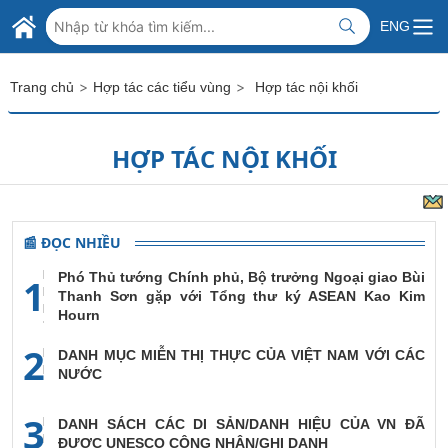
Skip to Main Content
BỘ NGOẠI GIAO VIỆT NAM
ENG
MINISTRY OF FOREIGN AFFAIRS
>
>
Trang chủ
Hợp tác các tiểu vùng
Hợp tác nội khối
HỢP TÁC NỘI KHỐI
📰 ĐỌC NHIỀU
Phó Thủ tướng Chính phủ, Bộ trưởng Ngoại giao Bùi
1
Thanh Sơn gặp với Tổng thư ký ASEAN Kao Kim
Hourn
2
DANH MỤC MIỄN THỊ THỰC CỦA VIỆT NAM VỚI CÁC
NƯỚC
3
DANH SÁCH CÁC DI SẢN/DANH HIỆU CỦA VN ĐÃ
ĐƯỢC UNESCO CÔNG NHẬN/GHI DANH