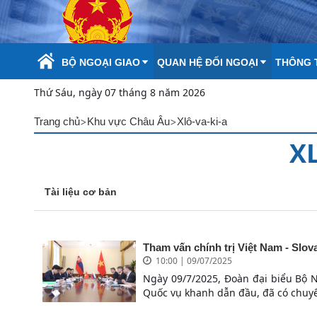
Skip to Main Content
BỘ NGOẠI GIAO
QUAN HỆ ĐỐI NGOẠI
THÔNG T
Thứ Sáu, ngày 07 tháng 8 năm 2026
>
>
Trang chủ
Khu vực Châu Âu
Xlô-va-ki-a
X
Tài liệu cơ bản
Tham vấn chính trị Việt Nam - Slov
10:00 | 09/07/2025
Ngày 09/7/2025, Đoàn đại biểu Bộ N
Quốc vụ khanh dẫn đầu, đã có chuyế