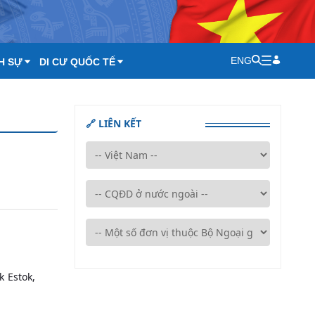
ENG
H SỰ
DI CƯ QUỐC TẾ
🔗 LIÊN KẾT
 Estok,