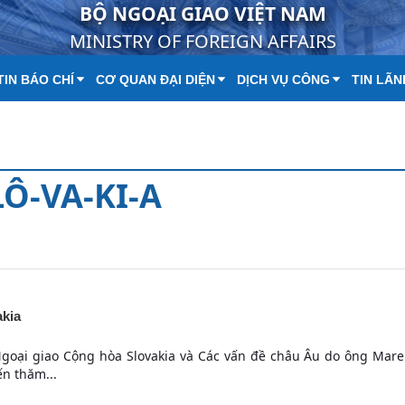
BỘ NGOẠI GIAO VIỆT NAM
MINISTRY OF FOREIGN AFFAIRS
IN BÁO CHÍ
CƠ QUAN ĐẠI DIỆN
DỊCH VỤ CÔNG
TIN LÃN
LÔ-VA-KI-A
akia
goại giao Cộng hòa Slovakia và Các vấn đề châu Âu do ông Marek
n thăm...